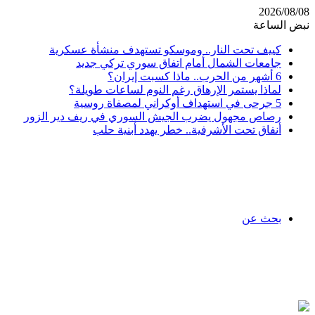
2026/08/08
نبض الساعة
كييف تحت النار.. وموسكو تستهدف منشأة عسكرية
جامعات الشمال أمام اتفاق سوري تركي جديد
6 أشهر من الحرب.. ماذا كسبت إيران؟
لماذا يستمر الإرهاق رغم النوم لساعات طويلة؟
5 جرحى في استهداف أوكراني لمصفاة روسية
رصاص مجهول يضرب الجيش السوري في ريف دير الزور
أنفاق تحت الأشرفية.. خطر يهدد أبنية حلب
بحث عن