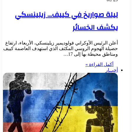
ليلة صواريخ في كييف… زيلينسكي
يكشف الخسائر
أعلن الرئيس الأوكراني فولوديمير زيلينسكي، الأربعاء، ارتفاع
حصيلة الهجوم الروسي المكثف الذي استهدف العاصمة كييف
ومناطق محيطة بها إلى 17…
أكمل القراءة »
أخبــار