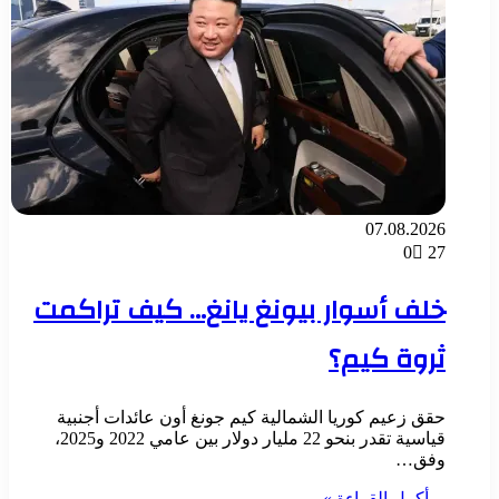
07.08.2026
0
27
خلف أسوار بيونغ يانغ… كيف تراكمت
ثروة كيم؟
حقق زعيم كوريا الشمالية كيم جونغ أون عائدات أجنبية
قياسية تقدر بنحو 22 مليار دولار بين عامي 2022 و2025،
وفق…
أكمل القراءة »