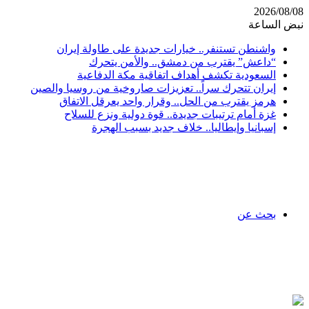
2026/08/08
نبض الساعة
واشنطن تستنفر.. خيارات جديدة على طاولة إيران
“داعش” يقترب من دمشق.. والأمن يتحرك
السعودية تكشف أهداف اتفاقية مكة الدفاعية
إيران تتحرك سراً.. تعزيزات صاروخية من روسيا والصين
هرمز يقترب من الحل.. وقرار واحد يعرقل الاتفاق
غزة أمام ترتيبات جديدة.. قوة دولية ونزع للسلاح
إسبانيا وإيطاليا.. خلاف جديد بسبب الهجرة
بحث عن