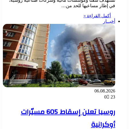
تستهدف سفناً ومؤسسات مالية وشركات صناعية روسية،
في إطار مساعيها للحد من…
أكمل القراءة »
أخبــار
06.08.2026
0
23
روسيا تعلن إسقاط 605 مسيّرات
أوكرانية