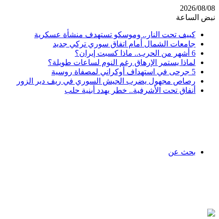
2026/08/08
نبض الساعة
كييف تحت النار.. وموسكو تستهدف منشأة عسكرية
جامعات الشمال أمام اتفاق سوري تركي جديد
6 أشهر من الحرب.. ماذا كسبت إيران؟
لماذا يستمر الإرهاق رغم النوم لساعات طويلة؟
5 جرحى في استهداف أوكراني لمصفاة روسية
رصاص مجهول يضرب الجيش السوري في ريف دير الزور
أنفاق تحت الأشرفية.. خطر يهدد أبنية حلب
بحث عن