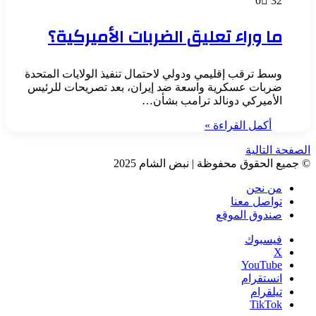
0
32
ما وراء تعليق الضربات الأميركية؟
وسط ترقب إقليمي ودولي لاحتمال تنفيذ الولايات المتحدة
ضربات عسكرية واسعة ضد إيران، بعد تصريحات للرئيس
الأميركي دونالد ترامب بشأن…
أكمل القراءة »
الصفحة التالية
© جميع الحقوق محفوظة | نبض الشام 2025
من نحن
تواصل معنا
صندوق الموقع
فيسبوك
‫X
‫YouTube
انستقرام
تيلقرام
‫TikTok