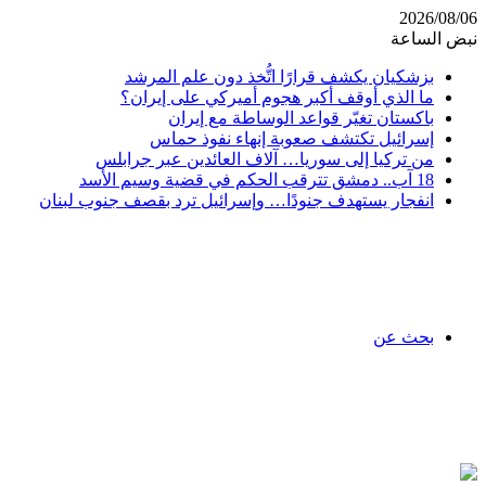
2026/08/06
نبض الساعة
بزشكيان يكشف قرارًا اتُّخذ دون علم المرشد
ما الذي أوقف أكبر هجوم أميركي على إيران؟
باكستان تغيّر قواعد الوساطة مع إيران
إسرائيل تكتشف صعوبة إنهاء نفوذ حماس
من تركيا إلى سوريا… آلاف العائدين عبر جرابلس
18 آب.. دمشق تترقب الحكم في قضية وسيم الأسد
انفجار يستهدف جنودًا… وإسرائيل ترد بقصف جنوب لبنان
بحث عن