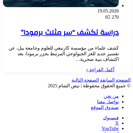
19.05.2026
0
270
دراسة تكشف “سر مثلث برمودا”
كشف علماء من مؤسسة كارنيغي للعلوم وجامعة ييل، عن
تفسير جديد للغز الجيولوجي المرتبط بجزر برمودا، بعد
اكتشاف بنية صخرية…
أكمل القراءة »
الصفحة السابقة
الصفحة التالية
© جميع الحقوق محفوظة | نبض الشام 2025
من نحن
تواصل معنا
صندوق الموقع
فيسبوك
‫X
‫YouTube