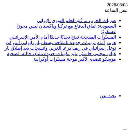
2026/08/08
نبض الساعة
ضربات الحرب لم تُنهِ الحلم النووي الإيراني
السعودية: اتفاق الدفاع مع تركيا وباكستان ليس محورًا
عسكريًا
المسيّرات المفخخة تفتح تحديًا جديدًا أمام الأمن الإسرائيلي
هرمز أمام ترتيبات جديدة للملاحة وسط تباين إيراني أميركي
توغل إسرائيلي في ريف درعا الغربي وانسحاب بعد إطلاق نار
غياب مجتبى خامنئي يثير تكهنات جديدة بشأن حالته الصحية
موسكو تتصدى لأكبر موجة مسيّرات أوكرانية
بحث عن