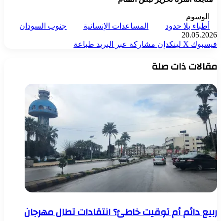
الوسوم
أطباء بلا حدود
المساعدات الإنسانية
جنوب السودان
20.05.2026
فيسبوك
‫X
لينكدإن
مشاركة عبر البريد
طباعة
مقالات ذات صلة
ربيع دائم أم توقيت خاطئ؟ انتقادات تطال مهرجان