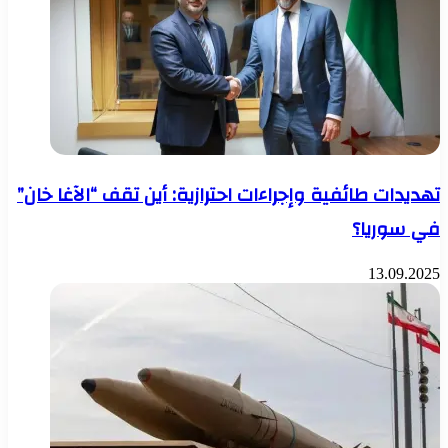
تهديدات طائفية وإجراءات احترازية: أين تقف “الآغا خان”
في سوريا؟
13.09.2025