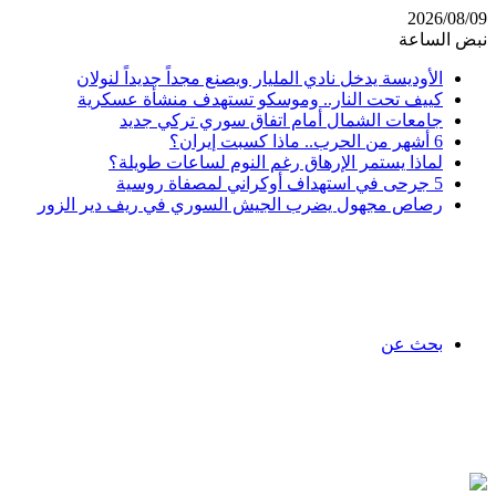
2026/08/09
نبض الساعة
الأوديسة يدخل نادي المليار ويصنع مجداً جديداً لنولان
كييف تحت النار.. وموسكو تستهدف منشأة عسكرية
جامعات الشمال أمام اتفاق سوري تركي جديد
6 أشهر من الحرب.. ماذا كسبت إيران؟
لماذا يستمر الإرهاق رغم النوم لساعات طويلة؟
5 جرحى في استهداف أوكراني لمصفاة روسية
رصاص مجهول يضرب الجيش السوري في ريف دير الزور
بحث عن