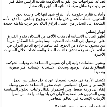
تصاعد المواجهات بين القوات الحكومية بقيادة الرئيس سلفا كير
ميارديت وفصائل مرتبطة بنائبه السابق رياك مشار.
وأفادت تقارير حقوقية بأن النزاع شهد انتهاكات واسعة بحق
المدنيين، شملت أعمال قتل واعتداءات ونزوح جماعي، ما دفع الأمم
المتحدة إلى التحذير من احتمال انزلاق البلاد نحو حرب شاملة جديدة.
انهيار إنساني
تُظهر البيانات الإنسانية أن مئات الآلاف من السكان فقدوا القدرة
على الوصول إلى الخدمات الصحية، بينما يعاني ثلثا السكان تقريباً
من مستويات حادة من الجوع، كما ساهم تراجع الدعم الدولي في
تفاقم الأزمة، رغم تدفق عائدات النفط والمساعدات خلال السنوات
الأخيرة.
وتشير منظمات دولية إلى أن تسييس المساعدات وغياب الحوكمة
الفعالة يفاقمان الوضع، ويجعلان الاستجابة الإنسانية أكثر صعوبة
وتعقيداً.
تكشف الأزمة في جنوب السودان عن تداخل خطير بين العمل
الإنساني والصراع السياسي، حيث تتحول المساعدات من وسيلة
إنقاذ إلى ورقة ضغط. وبين استمرار القتال وغياب الحلول السياسية،
يبقى المدنيون هم الضحية الأولى في بلد يواجه واحدة من أسوأ
الأزمات الإنسانية في العالم المعاصر.
“متابعة أسرة تحرير نبض الشام”