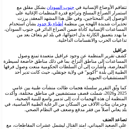
تتفاقم الأوضاع الإنسانية في
جنوب السودان
بشكل مقلق مع
استمرار الصراع المسلح وتراجع قدرة المنظمات الإغاثية على
الوصول إلى المحتاجين، وفي ظل هذا المشهد المعقد، برزت
تحذيرات شديدة اللهجة من منظمة
أطباء بلا حدود
بشأن استخدام
المساعدات الإنسانية كأداة ضمن الصراع الدائر في جنوب السودان،
ما يهدد بتعميق الكارثة بدل احتوائها، في بلد لم يتعافَ بعد من
تداعيات الحرب والانقسامات الداخلية.
عراقيل
كشف تقرير المنظمة عن وجود عراقيل متعمدة تمنع وصول
المساعدات إلى مناطق النزاع، بما في ذلك مناطق خاضعة لسيطرة
المعارضة، وأشارت إلى أن السلطات الحكومية منعت وصول فرقها
الطبية إلى بلدة “أكوبو” في ولاية جونقلي، حيث كانت تدير أحد
المستشفيات الحيوية.
كما وثّق التقرير سلسلة هجمات طالت منشآت طبية بين عامي
2025 و2026، شملت قصف مستشفيين في مناطق مختلفة، وأكدت
المنظمة أن هذه الهجمات أدت إلى تدمير واسع للبنية الصحية،
وحرمان مئات الآلاف من السكان من الرعاية الطبية الأساسية، في
بلد يعاني أصلاً من فقر مدقع وضعف في النظام الصحي.
تصاعد العنف
على الصعيد الميداني، امتد القتال ليشمل عشرات المقاطعات، مع