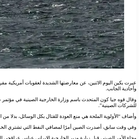
عبرت بكين اليوم الاثنين، عن معارضتها الشديدة لعقوبات أمريكية 
وأحادية الجانب.
وقال قوه ‌جيا كون المتحدث باسم وزارة الخارجية ⁠الصينية في مؤتمر
للشركات الصينية”.
وأضاف “الأولوية الملحة هي منع العودة للقتال بكل الوسائل، بدلا من
وفي وقت سابق، أصدرت الصين أمرًا لمصافي النفط التي تشتري الخام م
وجاء الأمر الصيني قبل زيارة وزير الخارجية الإيراني عباس عراقجي إل