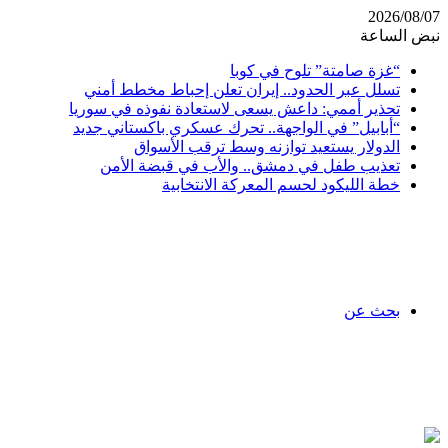
2026/08/07
نبض الساعة
“غزة صامتة” تلوح في كوبا
تسلل عبر الحدود.. إيران تعلن إحباط مخطط أمني
تحذير أممي: داعش يسعى لاستعادة نفوذه في سوريا
“أبابيل” في الواجهة.. تحرك عسكري باكستاني جديد
الدولار يستعيد توازنه وسط ترقب الأسواق
تعذيب طفل في دمشق.. والأب في قبضة الأمن
خطة الليكود لحسم المعركة الانتخابية
بحث عن