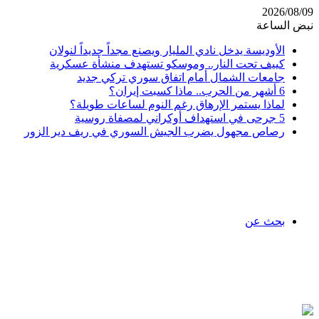
2026/08/09
نبض الساعة
الأوديسة يدخل نادي المليار ويصنع مجداً جديداً لنولان
كييف تحت النار.. وموسكو تستهدف منشأة عسكرية
جامعات الشمال أمام اتفاق سوري تركي جديد
6 أشهر من الحرب.. ماذا كسبت إيران؟
لماذا يستمر الإرهاق رغم النوم لساعات طويلة؟
5 جرحى في استهداف أوكراني لمصفاة روسية
رصاص مجهول يضرب الجيش السوري في ريف دير الزور
بحث عن