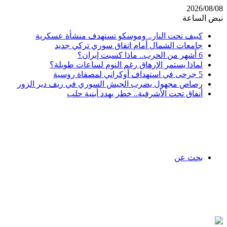
2026/08/08
نبض الساعة
كييف تحت النار.. وموسكو تستهدف منشأة عسكرية
جامعات الشمال أمام اتفاق سوري تركي جديد
6 أشهر من الحرب.. ماذا كسبت إيران؟
لماذا يستمر الإرهاق رغم النوم لساعات طويلة؟
5 جرحى في استهداف أوكراني لمصفاة روسية
رصاص مجهول يضرب الجيش السوري في ريف دير الزور
أنفاق تحت الأشرفية.. خطر يهدد أبنية حلب
بحث عن