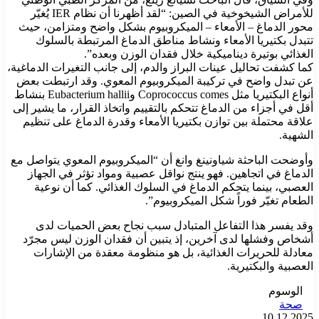
للأمراض الشيخوخية في الصين: “لقد أظهرنا أن نظام IER يُغيّر
محور الدماغ – الأمعاء – الميكروبيوم بشكل واضح ومتزامن، حيث
تتبدل بكتيريا الأمعاء ونشاط مناطق الدماغ المرتبطة بالسلوك
الغذائي بوتيرة ديناميكية خلال فقدان الوزن وبعده”.
كما كشفت تحاليل عينات البراز والدم، إلى جانب التغيرات الدماغية،
عن تبدل واضح في تركيبة الميكروبيوم المعوي. وقد ارتبطت بعض
أنواع البكتيريا مثل Coprococcus comes وEubacterium hallii بنشاط
أقل في أجزاء من الدماغ تتحكم بالتقييم واتخاذ القرار، ما يشير إلى
علاقة محتملة بين توازن بكتيريا الأمعاء وقدرة الدماغ على تنظيم
الشهية.
وأوضحت الباحثة شياونينغ وانغ أن “الميكروبيوم المعوي يتواصل مع
الدماغ في اتجاهين. فهو ينتج نواقل عصبية ومواد تؤثر في الجهاز
العصبي، بينما يتحكم الدماغ في السلوك الغذائي. كما أن نوعية
الطعام تغيّر فوراً شكل الميكروبيوم”.
وقد يفسر هذا التفاعل المتبادل سبب نجاح بعض الحميات لدى
أشخاص وفشلها لدى آخرين، إذ يتبين أن فقدان الوزن ليس مجرّد
معادلة للحريرات الغذائية، بل هو منظومة معقدة من الإشارات
العصبية والبكتيرية.
الوسوم
صحة
10.12.2025