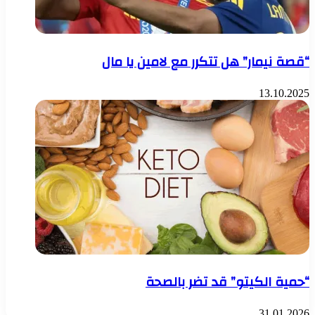
“قصة نيمار” هل تتكرر مع لامين يا مال
13.10.2025
“حمية الكيتو” قد تضر بالصحة
31.01.2026