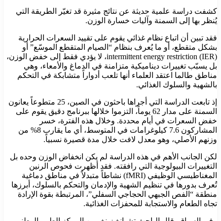
كشفت دراسة علمية حديثة عن نتائج مثيرة قد تغيّر الطريقة التي
يُنظر بها إلى السمنة وآليات خسارة الوزن.
فقد تبين أن اتباع نظام غذائي يقوم على تقييد السعرات الحرارية
بشكل متقطع، أو ما يُعرف بنظام “الصيام المتقطع الموسّع” أو
intermittent energy restriction (IER)، لا يؤدي فقط إلى خفض الوزن،
بل يسبّب تغييرات ديناميكية متزامنة في الدماغ والأمعاء، وهي
مناطق طالما اعتقد العلماء أنها تلعب أدواراً متشابكة في التحكم
بالشهية والسلوك الغذائي.
إذ تابعت الدراسة التي أجراها باحثون في الصين، 25 متطوعاً يعانون
السمنة على مدار 62 يوماً، التزموا خلالها ببرنامج دقيق يقوم على
خفض السعرات في أيام محددة. وخلال هذه الفترة، خسر
المشاركون 7.6 كيلوغرامات في المتوسط، أي ما يقارب 8% من
وزنهم الأصلي، وهو معدل لافت خلال مدة قصيرة نسبياً.
لكن الجانب الأهم في هذه الدراسة لم يكن انخفاض الوزن وحده بل
التغييرات البيولوجية التي رافقته. فقد أظهرت فحوص الرنين
المغناطيسي الوظيفي (fMRI) نشاطاً متبدلاً في مناطق دماغية
تُعرف بدورها في تنظيم الشهية والإدمان والتحكم بالسلوك، أبرزها
منطقة “الفص الجبهي الحجاجي السفلي”، المرتبطة بقوة الإرادة
تجاه الطعام والاستجابة للمحفزات الغذائية.
وفي السياق، قال الباحث تشيانغ زينغ، من المركز الطبي الوطني