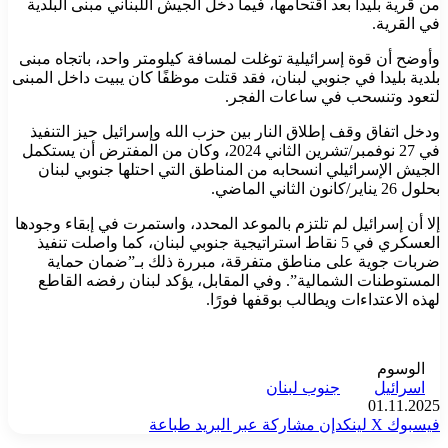
من قرية بليدا بعد اقتحامها، فيما دخل الجيش اللبناني مبنى البلدية
في القرية.
وأوضح أن قوة إسرائيلية توغلت لمسافة كيلومتر واحد، باتجاه مبنى
بلدية بليدا في جنوبي لبنان، فقد قتلت موظفًا كان يبيت داخل المبنى
لتعود وتنسحب في ساعات الفجر.
ودخل اتفاق وقف إطلاق النار بين حزب الله وإسرائيل حيز التنفيذ
في 27 نوفمبر/تشرين الثاني 2024، وكان من المفترض أن يستكمل
الجيش الإسرائيلي انسحابه من المناطق التي احتلها جنوبي لبنان
بحلول 26 يناير/كانون الثاني الماضي.
إلا أن إسرائيل لم تلتزم بالموعد المحدد، واستمرت في إبقاء وجودها
العسكري في 5 نقاط استراتيجية جنوبي لبنان، كما واصلت تنفيذ
ضربات جوية على مناطق متفرقة، مبررة ذلك بـ”ضمان حماية
المستوطنات الشمالية”. وفي المقابل، يؤكد لبنان رفضه القاطع
لهذه الاعتداءات ويطالب بوقفها فورًا.
الوسوم
اسرائيل
جنوب لبنان
01.11.2025
فيسبوك
‫X
لينكدإن
مشاركة عبر البريد
طباعة