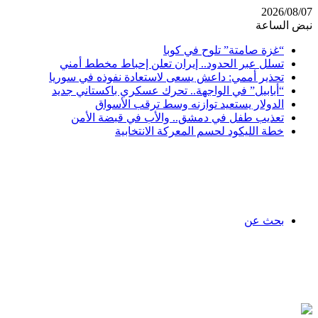
2026/08/07
نبض الساعة
“غزة صامتة” تلوح في كوبا
تسلل عبر الحدود.. إيران تعلن إحباط مخطط أمني
تحذير أممي: داعش يسعى لاستعادة نفوذه في سوريا
“أبابيل” في الواجهة.. تحرك عسكري باكستاني جديد
الدولار يستعيد توازنه وسط ترقب الأسواق
تعذيب طفل في دمشق.. والأب في قبضة الأمن
خطة الليكود لحسم المعركة الانتخابية
بحث عن