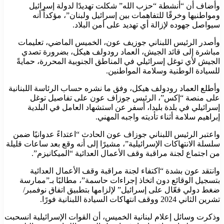
وأضاف أن “أنشطة “حزب الله” شكلت تهديدًا لدولة إسرائيل
ومواطنيها وخرقًا للتفاهمات بين إسرائيل ولبنان”، مؤكداً أنه
سيواصل جهوده لإزالة أي تهديد على أمن البلاد.
وأصدر الرئيس اللبناني جوزيف عون، الخميس الماضي، تعليمات
مباشرة إلى قائد الجيش، العماد رودولف هيكل، بضرورة تصدي
الجيش لأي توغل إسرائيلي في المناطق الجنوبية المحررة، حمايةً
للسيادة الوطنية وسلامة المواطنين.
وأطلع العماد رودولف هيكل، وفق ما نشره حساب الرئاسة اللبنانية
على منصة “إكس”، الرئيس جوزاف عون على تفاصيل توغل
إسرائيلي في بلدة بليدا، أسفر عن استشهاد العامل في البلدية
إبراهيم سلامة أثناء تأديته واجبه المهني.
واعتبر الرئيس اللبناني جوزاف عون الحادث “اعتداءً عدوانيًا ضمن
سلسلة الانتهاكات الإسرائيلية”، مشيرًا إلى أنه وقع بعد ساعات قليلة
من اجتماع لجنة مراقبة وقف الأعمال العدائية “الميكانيزم”.
وانتقد عون بشدة “اكتفاء لجنة مراقبة وقف الأعمال العدائية
بتسجيل الوقائع دون اتخاذ إجراءات حاسمة”، مطالبًا بـ”ممارسة
ضغط دولي فعّال على إسرائيل” لإلزامها بتطبيق اتفاق نوفمبر/
تشرين الثاني 2024 ووقف انتهاكات السيادة اللبنانية فورًا.
وذكرت وسائل إعلام لبنانية الخميس، أن القوات الإسرائيلية انسحبت