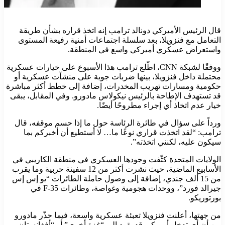
قال الرئيس الأميركي دونالد ترامب إنه اتخذ قراره بشأن طريقة
التعامل مع فنزويلا، بعد سلسلة اجتماعات أمنية رفيعة المستوى
واستعراض عسكري أميركي واسع في المنطقة.
ووفقًا لشبكة CNN، اطّلع ترامب هذا الأسبوع على خيارات عسكرية
محتملة داخل فنزويلا، بينها ضربات جوية على منشآت عسكرية أو
حكومية ومسارات تهريب المخدرات، إضافة إلى خطط أكثر مباشرة
قد تستهدف الإطاحة بالرئيس نيكولاس مادورو. وفي المقابل، يبقى
خيار عدم اتخاذ أي إجراء مطروحًا أيضًا.
ورداً على سؤال في طائرة الرئاسة حول ما إذا حسم موقفه، قال
ترامب: “لقد اتخذت قراري نوعًا ما… لا أستطيع أن أخبركم بما
سيكون عليه، لكنني اتخذته”.
الولايات المتحدة كثّفت وجودها العسكري في منطقة الكاريبي في
الأسابيع الماضية، حيث نشرت أكثر من 12 سفينة حربية وما يقرب
من 15 ألف جندي، إضافة إلى وصول حاملة الطائرات “يو إس إس
جيرالد فورد”، ووحدات هجومية وغواصة، وطائرات F-35 في
بورتوريكو.
من جهتها، أعلنت فنزويلا تعبئة عسكرية واسعة، فيما حذّر مادورو
من أن أي تدخل أميركي قد يقود إلى “غزة أخرى” أو “أفغانستان