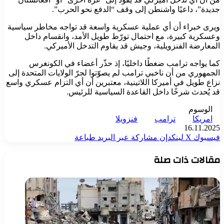
جديدة”، داعيًا واشنطن إلى وقف “الدفع نحو الحرب”.
ويرى خبراء أن أي عملية عسكرية واسعة قد تواجه مخاطر سياسية
وعسكرية كبيرة، مع احتمال تورّط طويل الأمد، وانقسام داخل
المعارضة الفنزويلية، وجيش قد يقاوم التدخل الأميركي.
كما يواجه ترامب ضغطًا داخليًا، إذ حذّر أعضاء في الكونغرس
الجمهوري من أن ناخبي ترامب لم يصوّتوا لجرّ الولايات المتحدة إلى
نزاع طويل في أميركا اللاتينية، معتبرين أن أي التزام عسكري واسع
قد يُحدث شرخًا داخل القاعدة السياسية للرئيس.
الوسوم
امريكا
ترامب
فنزويلا
16.11.2025
فيسبوك
‫X
لينكدإن
مشاركة عبر البريد
طباعة
مقالات ذات صلة