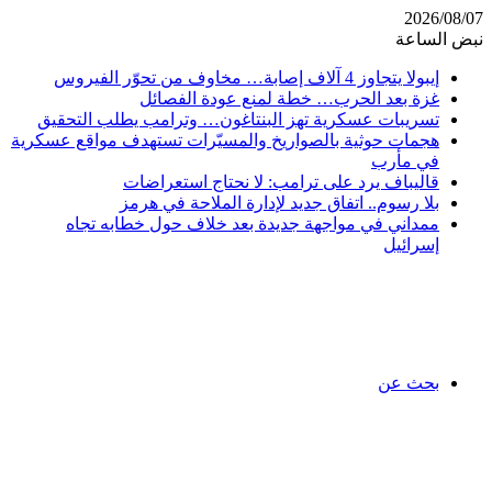
2026/08/07
نبض الساعة
إيبولا يتجاوز 4 آلاف إصابة… مخاوف من تحوّر الفيروس
غزة بعد الحرب… خطة لمنع عودة الفصائل
تسريبات عسكرية تهز البنتاغون… وترامب يطلب التحقيق
هجمات حوثية بالصواريخ والمسيّرات تستهدف مواقع عسكرية
في مأرب
قاليباف يرد على ترامب: لا نحتاج استعراضات
بلا رسوم.. اتفاق جديد لإدارة الملاحة في هرمز
ممداني في مواجهة جديدة بعد خلاف حول خطابه تجاه
إسرائيل
بحث عن