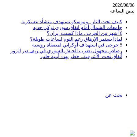
2026/08/08
نبض الساعة
كييف تحت النار.. وموسكو تستهدف منشأة عسكرية
جامعات الشمال أمام اتفاق سوري تركي جديد
6 أشهر من الحرب.. ماذا كسبت إيران؟
لماذا يستمر الإرهاق رغم النوم لساعات طويلة؟
5 جرحى في استهداف أوكراني لمصفاة روسية
رصاص مجهول يضرب الجيش السوري في ريف دير الزور
أنفاق تحت الأشرفية.. خطر يهدد أبنية حلب
بحث عن