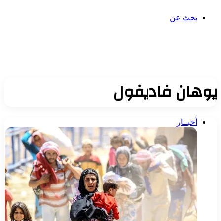
بحث عن
يوهان فاديفول
أخبــار