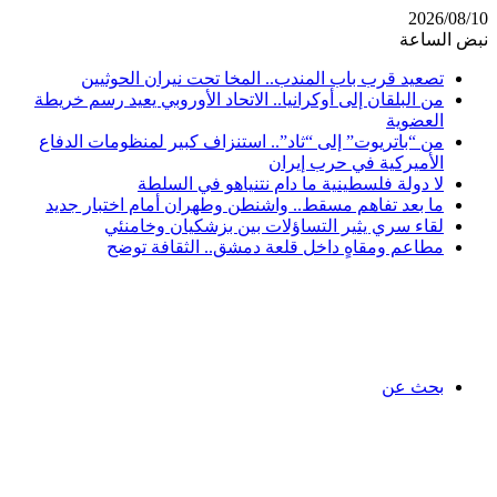
2026/08/10
نبض الساعة
تصعيد قرب باب المندب.. المخا تحت نيران الحوثيين
من البلقان إلى أوكرانيا.. الاتحاد الأوروبي يعيد رسم خريطة
العضوية
من “باتريوت” إلى “ثاد”.. استنزاف كبير لمنظومات الدفاع
الأميركية في حرب إيران
لا دولة فلسطينية ما دام نتنياهو في السلطة
ما بعد تفاهم مسقط.. واشنطن وطهران أمام اختبار جديد
لقاء سري يثير التساؤلات بين بزشكيان وخامنئي
مطاعم ومقاهٍ داخل قلعة دمشق.. الثقافة توضح
بحث عن