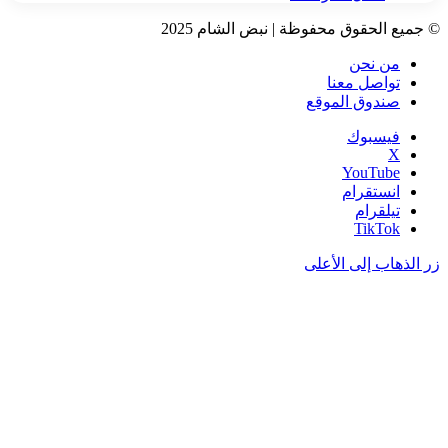
© جميع الحقوق محفوظة | نبض الشام 2025
من نحن
تواصل معنا
صندوق الموقع
فيسبوك
‫X
‫YouTube
انستقرام
تيلقرام
‫TikTok
زر الذهاب إلى الأعلى