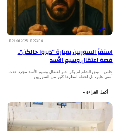
تقارير
21.06.2025
274
0
استفزَ السوريين بعبارة “دبروا حالكن”..
قصة اعتقال وسيم الأسد
خاص – نبض الشام لم يكن خبر اعتقال وسيم الأسد مجرد حدث
أمني عابر، بل لحظة انتظرها كثير من السوريين…
أكمل القراءة »