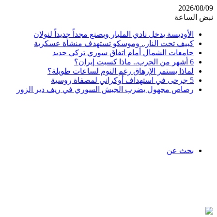
2026/08/09
نبض الساعة
الأوديسة يدخل نادي المليار ويصنع مجداً جديداً لنولان
كييف تحت النار.. وموسكو تستهدف منشأة عسكرية
جامعات الشمال أمام اتفاق سوري تركي جديد
6 أشهر من الحرب.. ماذا كسبت إيران؟
لماذا يستمر الإرهاق رغم النوم لساعات طويلة؟
5 جرحى في استهداف أوكراني لمصفاة روسية
رصاص مجهول يضرب الجيش السوري في ريف دير الزور
بحث عن