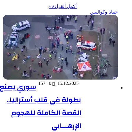
أكمل القراءة »
خفايا وكواليس
15.12.2025
0
157
سوري يصنع
بطولة في قلب أستراليا..
القصة الكاملة للهجوم
الإرهـ.ـابي