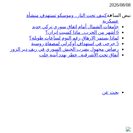
2026/08/0
بض الساعة
كييف تحت النار.. وموسكو تستهدف منشأة
عسكرية
جامعات الشمال أمام اتفاق سوري تركي جديد
6 أشهر من الحرب.. ماذا كسبت إيران؟
لماذا يستمر الإرهاق رغم النوم لساعات طويلة؟
5 جرحى في استهداف أوكراني لمصفاة روسية
رصاص مجهول يضرب الجيش السوري في ريف دير الزور
أنفاق تحت الأشرفية.. خطر يهدد أبنية حلب
بحث عن