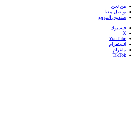
من نحن
تواصل معنا
صندوق الموقع
فيسبوك
‫X
‫YouTube
انستقرام
تيلقرام
‫TikTok