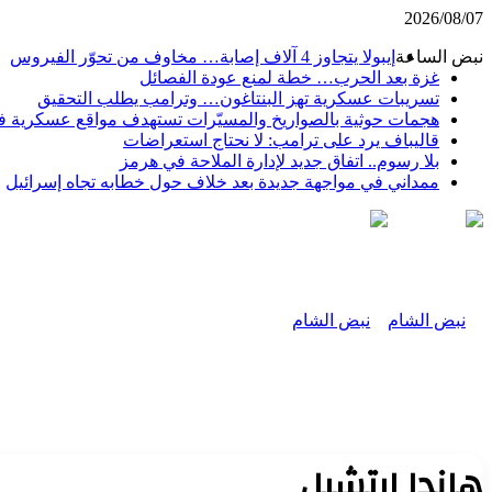
2026/08/07
نبض الساعة
إيبولا يتجاوز 4 آلاف إصابة… مخاوف من تحوّر الفيروس
غزة بعد الحرب… خطة لمنع عودة الفصائل
تسريبات عسكرية تهز البنتاغون… وترامب يطلب التحقيق
هجمات حوثية بالصواريخ والمسيّرات تستهدف مواقع عسكرية 
قاليباف يرد على ترامب: لا نحتاج استعراضات
بلا رسوم.. اتفاق جديد لإدارة الملاحة في هرمز
ممداني في مواجهة جديدة بعد خلاف حول خطابه تجاه إسرائيل
هاندا ارتشيل