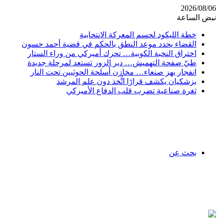
2026/08/06
نبض الساعة
خطة الليكود لحسم المعركة الانتخابية
القضاء يحدد موعد النطق بالحكم في قضية أحمد حسون
اختراق النخبة الكوبية… تحرك أميركي من وراء الستار
طيّ صفحة التهميش… دير الزور تستعد لمرحلة جديدة
انفجار يهز صنعاء… مخازن أسلحة الحوثيين تحت النار
بزشكيان يكشف قرارًا اتُّخذ دون علم المرشد
ثغرة صناعية تضرب قلب الدفاع الأميركي
بحث عن