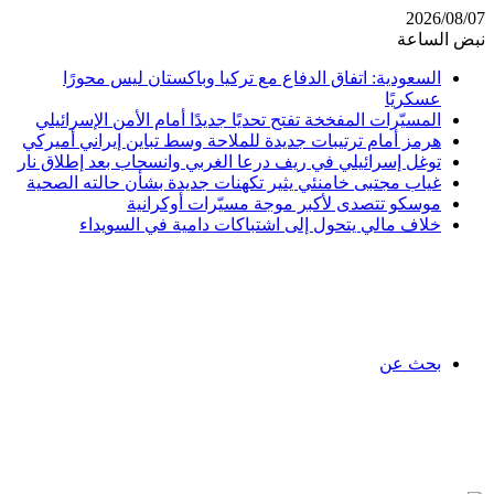
2026/08/07
نبض الساعة
السعودية: اتفاق الدفاع مع تركيا وباكستان ليس محورًا
عسكريًا
المسيّرات المفخخة تفتح تحديًا جديدًا أمام الأمن الإسرائيلي
هرمز أمام ترتيبات جديدة للملاحة وسط تباين إيراني أميركي
توغل إسرائيلي في ريف درعا الغربي وانسحاب بعد إطلاق نار
غياب مجتبى خامنئي يثير تكهنات جديدة بشأن حالته الصحية
موسكو تتصدى لأكبر موجة مسيّرات أوكرانية
خلاف مالي يتحول إلى اشتباكات دامية في السويداء
بحث عن