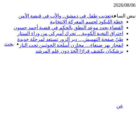
2026/08/0
بض الساعة
تعذيب طفل في دمشق.. والأب في قبضة الأمن
خطة الليكود لحسم المعركة الانتخابية
القضاء يحدد موعد النطق بالحكم في قضية أحمد حسون
اختراق النخبة الكوبية… تحرك أميركي من وراء الستار
طيّ صفحة التهميش… دير الزور تستعد لمرحلة جديدة
بحث
انفجار يهز صنعاء… مخازن أسلحة الحوثيين تحت النار
بزشكيان يكشف قرارًا اتُّخذ دون علم المرشد
عن