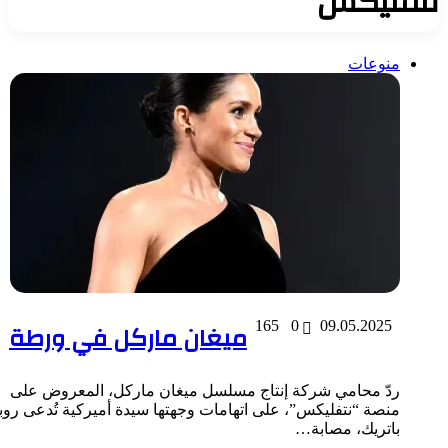
تفليكس
منوعات
09.05.2025
0
165
ميغان ماركل في ورطة
ردّ محامي شركة إنتاج مسلسل ميغان ماركل، المعروض على
منصة “نتفليكس”، على اتهامات وجهتها سيدة أميركية تُدعى روبن
باتريك، مصابة…