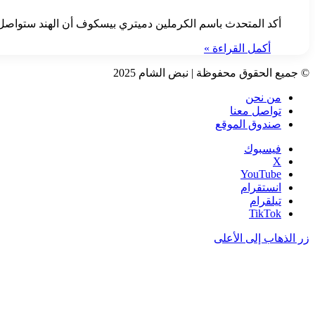
أكد المتحدث باسم الكرملين دميتري بيسكوف أن الهند ستواصل ن
أكمل القراءة »
© جميع الحقوق محفوظة | نبض الشام 2025
من نحن
تواصل معنا
صندوق الموقع
فيسبوك
‫X
‫YouTube
انستقرام
تيلقرام
‫TikTok
زر الذهاب إلى الأعلى