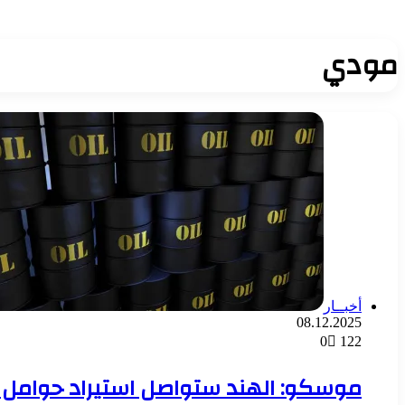
مودي
أخبــار
08.12.2025
0
122
موسكو: الهند ستواصل استيراد حوامل ا