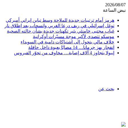
2026/08/07
نبض الساعة
هرمز أمام ترتيبات جديدة للملاحة وسط تباين إيراني أميركي
توغل إسرائيلي في ريف درعا الغربي وانسحاب بعد إطلاق نار
غياب مجتبى خامنئي يثير تكهنات جديدة بشأن حالته الصحية
موسكو تتصدى لأكبر موجة مسيّرات أوكرانية
خلاف مالي يتحول إلى اشتباكات دامية في السويداء
انفجار يهز جرمانا… 14 مصابًا بعبوة داخل حافلة
إيبولا يتجاوز 4 آلاف إصابة… مخاوف من تحوّر الفيروس
بحث عن