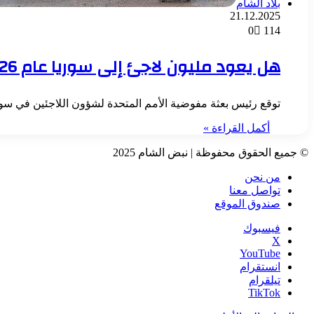
بلاد الشام
21.12.2025
0
114
هل يعود مليون لاجئ إلى سوريا عام 2026 ؟
توقع رئيس بعثة مفوضية الأمم المتحدة لشؤون اللاجئين في سو
أكمل القراءة »
© جميع الحقوق محفوظة | نبض الشام 2025
من نحن
تواصل معنا
صندوق الموقع
فيسبوك
‫X
‫YouTube
انستقرام
تيلقرام
‫TikTok