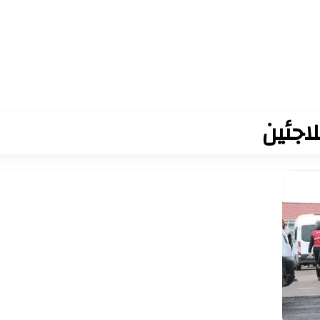
اجئين