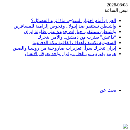
2026/08/08
نبض الساعة
العراق أمام اختبار السلاح.. ماذا تريد الفصائل؟
واشنطن تستنفر ضد إيبولا.. وفحوص إلزامية للمسافرين
واشنطن تستنفر.. خيارات جديدة على طاولة إيران
“داعش” يقترب من دمشق.. والأمن يتحرك
السعودية تكشف أهداف اتفاقية مكة الدفاعية
إيران تتحرك سراً.. تعزيزات صاروخية من روسيا والصين
هرمز يقترب من الحل.. وقرار واحد يعرقل الاتفاق
بحث عن