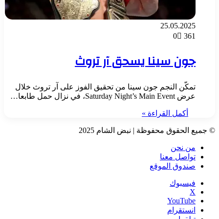
25.05.2025
0
361
جون سينا يسحق آر تروث
تمكّن النجم جون سينا من تحقيق الفوز على آر تروث خلال
عرض Saturday Night’s Main Event، في نزال حمل طابعا…
أكمل القراءة »
© جميع الحقوق محفوظة | نبض الشام 2025
من نحن
تواصل معنا
صندوق الموقع
فيسبوك
‫X
‫YouTube
انستقرام