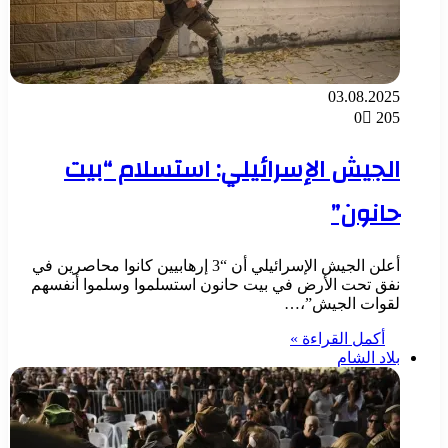
03.08.2025
0
205
الجيش الإسرائيلي: استسلام “بيت
حانون”
أعلن الجيش الإسرائيلي أن “3 إرهابيين كانوا محاصرين في
نفق تحت الأرض في بيت حانون استسلموا وسلموا أنفسهم
لقوات الجيش”،…
أكمل القراءة »
بلاد الشام