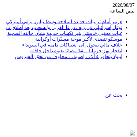
2026/08/07
نبض الساعة
هرمز أمام ترتيبات جديدة للملاحة وسط تباين إيراني أميركي
توغل إسرائيلي في ريف درعا الغربي وانسحاب بعد إطلاق نار
غياب مجتبى خامنئي يثير تكهنات جديدة بشأن حالته الصحية
موسكو تتصدى لأكبر موجة مسيّرات أوكرانية
خلاف مالي يتحول إلى اشتباكات دامية في السويداء
انفجار يهز جرمانا… 14 مصابًا بعبوة داخل حافلة
إيبولا يتجاوز 4 آلاف إصابة… مخاوف من تحوّر الفيروس
بحث عن