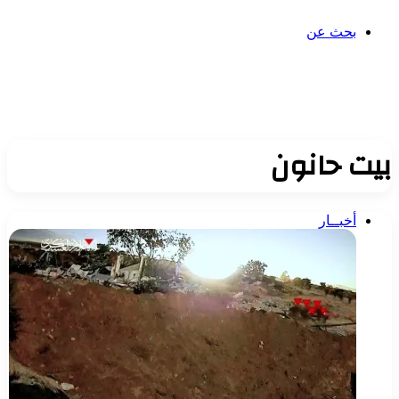
بحث عن
بيت حانون
أخبــار