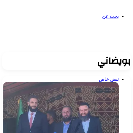
بحث عن
بويضاني
نبض خاص