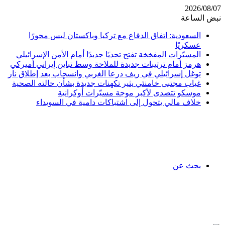
2026/08/07
نبض الساعة
السعودية: اتفاق الدفاع مع تركيا وباكستان ليس محورًا
عسكريًا
المسيّرات المفخخة تفتح تحديًا جديدًا أمام الأمن الإسرائيلي
هرمز أمام ترتيبات جديدة للملاحة وسط تباين إيراني أميركي
توغل إسرائيلي في ريف درعا الغربي وانسحاب بعد إطلاق نار
غياب مجتبى خامنئي يثير تكهنات جديدة بشأن حالته الصحية
موسكو تتصدى لأكبر موجة مسيّرات أوكرانية
خلاف مالي يتحول إلى اشتباكات دامية في السويداء
بحث عن