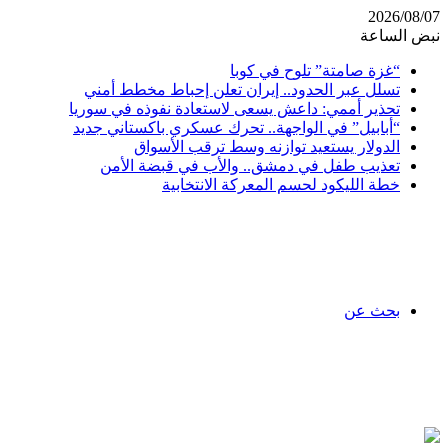
2026/08/07
نبض الساعة
“غزة صامتة” تلوح في كوبا
تسلل عبر الحدود.. إيران تعلن إحباط مخطط أمني
تحذير أممي: داعش يسعى لاستعادة نفوذه في سوريا
“أبابيل” في الواجهة.. تحرك عسكري باكستاني جديد
الدولار يستعيد توازنه وسط ترقب الأسواق
تعذيب طفل في دمشق.. والأب في قبضة الأمن
خطة الليكود لحسم المعركة الانتخابية
بحث عن