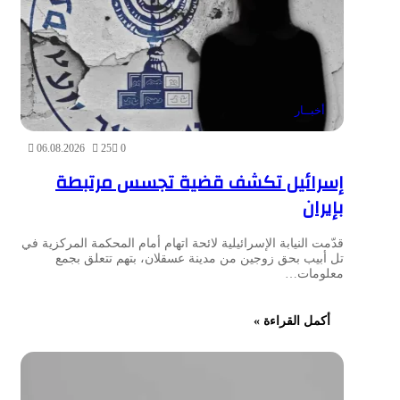
أخبــار
06.08.2026
25
0
إسرائيل تكشف قضية تجسس مرتبطة
بإيران
قدّمت النيابة الإسرائيلية لائحة اتهام أمام المحكمة المركزية في
تل أبيب بحق زوجين من مدينة عسقلان، بتهم تتعلق بجمع
معلومات…
أكمل القراءة »