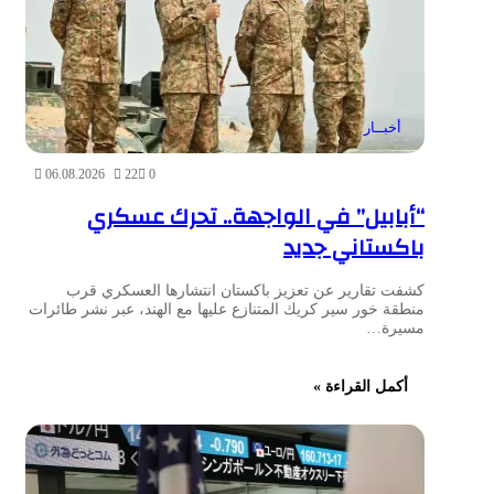
أخبــار
06.08.2026
22
0
“أبابيل” في الواجهة.. تحرك عسكري
باكستاني جديد
كشفت تقارير عن تعزيز باكستان انتشارها العسكري قرب
منطقة خور سير كريك المتنازع عليها مع الهند، عبر نشر طائرات
مسيرة…
أكمل القراءة »