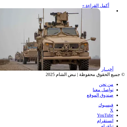
أكمل القراءة »
أخبــار
© جميع الحقوق محفوظة | نبض الشام 2025
من نحن
تواصل معنا
صندوق الموقع
فيسبوك
‫X
‫YouTube
انستقرام
تيلقرام