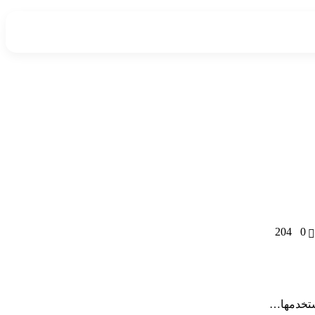
204
0
تستخدمها…