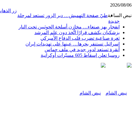
2026/08/06
زر الذهاب
نبض الساعة
طيّ صفحة التهميش… دير الزور تستعد لمرحلة
جديدة
انفجار يهز صنعاء… مخازن أسلحة الحوثيين تحت النار
بزشكيان يكشف قرارًا اتُّخذ دون علم المرشد
ثغرة صناعية تضرب قلب الدفاع الأميركي
إسرائيل تستنفر بحرها… عينها على تهديدات إيران
أنقرة تستعد لدور جديد في ملف حماس
روسيا تعلن إسقاط 605 مسيّرات أوكرانية