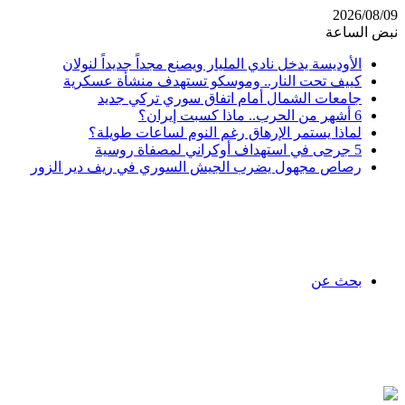
2026/08/09
نبض الساعة
الأوديسة يدخل نادي المليار ويصنع مجداً جديداً لنولان
كييف تحت النار.. وموسكو تستهدف منشأة عسكرية
جامعات الشمال أمام اتفاق سوري تركي جديد
6 أشهر من الحرب.. ماذا كسبت إيران؟
لماذا يستمر الإرهاق رغم النوم لساعات طويلة؟
5 جرحى في استهداف أوكراني لمصفاة روسية
رصاص مجهول يضرب الجيش السوري في ريف دير الزور
بحث عن