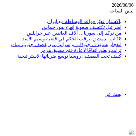
2026/08/06
نبض الساعة
باكستان تغيّر قواعد الوساطة مع إيران
إسرائيل تكتشف صعوبة إنهاء نفوذ حماس
من تركيا إلى سوريا… آلاف العائدين عبر جرابلس
18 آب.. دمشق تترقب الحكم في قضية وسيم الأسد
انفجار يستهدف جنودًا… وإسرائيل ترد بقصف جنوب لبنان
ترامب يعلن اتفاقًا لإعادة فتح مضيق هرمز
كييف تحت القصف.. روسيا توسع ضرباتها الاستراتيجية
بحث عن