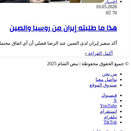
أخبــار
10.05.2026
0
70
هذا ما طلبته إيران من روسيا والصين
أكد سفير إيران لدى الصين عبد الرضا فضلي أن أي اتفاق محت
أكمل القراءة »
© جميع الحقوق محفوظة | نبض الشام 2025
من نحن
تواصل معنا
صندوق الموقع
فيسبوك
‫X
‫YouTube
انستقرام
تيلقرام
‫TikTok