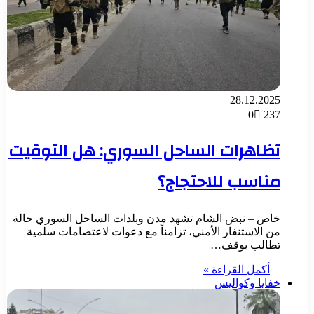
28.12.2025
0
237
تظاهرات الساحل السوري: هل التوقيت
مناسب للاحتجاج؟
خاص – نبض الشام تشهد مدن وبلدات الساحل السوري حالة
من الاستنفار الأمني، تزامناً مع دعوات لاعتصامات سلمية
تطالب بوقف…
أكمل القراءة »
خفايا وكواليس