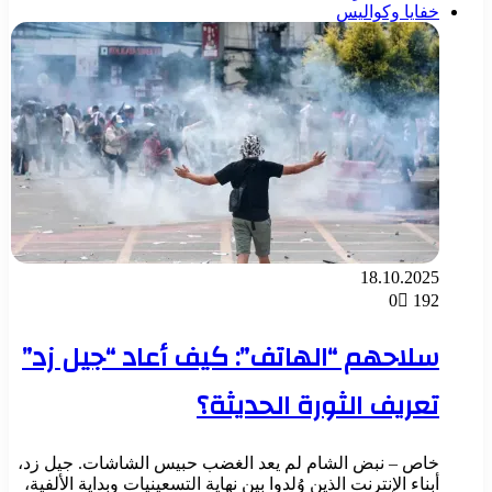
خفايا وكواليس
18.10.2025
0
192
سلاحهم “الهاتف”: كيف أعاد “جيل زد”
تعريف الثورة الحديثة؟
خاص – نبض الشام لم يعد الغضب حبيس الشاشات. جيل زد،
أبناء الإنترنت الذين وُلدوا بين نهاية التسعينيات وبداية الألفية،