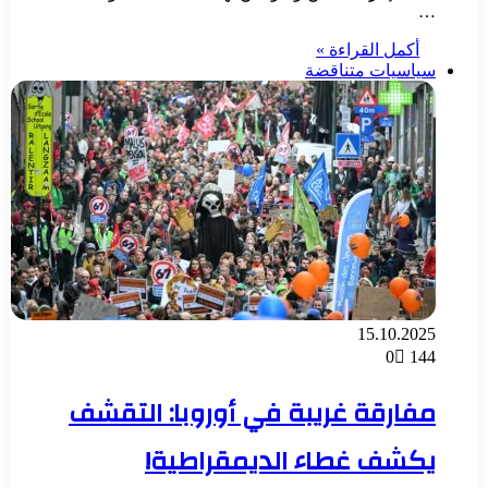
…
أكمل القراءة »
سياسيات متناقضة
15.10.2025
0
144
مفارقة غريبة في أوروبا: التقشف
يكشف غطاء الديمقراطية!