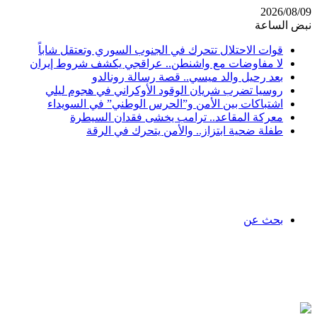
2026/08/09
نبض الساعة
قوات الاحتلال تتحرك في الجنوب السوري وتعتقل شاباً
لا مفاوضات مع واشنطن.. عراقجي يكشف شروط إيران
بعد رحيل والد ميسي.. قصة رسالة رونالدو
روسيا تضرب شريان الوقود الأوكراني في هجوم ليلي
اشتباكات بين الأمن و”الحرس الوطني” في السويداء
معركة المقاعد.. ترامب يخشى فقدان السيطرة
طفلة ضحية ابتزاز.. والأمن يتحرك في الرقة
بحث عن