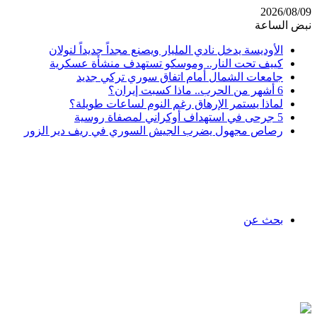
2026/08/09
نبض الساعة
الأوديسة يدخل نادي المليار ويصنع مجداً جديداً لنولان
كييف تحت النار.. وموسكو تستهدف منشأة عسكرية
جامعات الشمال أمام اتفاق سوري تركي جديد
6 أشهر من الحرب.. ماذا كسبت إيران؟
لماذا يستمر الإرهاق رغم النوم لساعات طويلة؟
5 جرحى في استهداف أوكراني لمصفاة روسية
رصاص مجهول يضرب الجيش السوري في ريف دير الزور
بحث عن