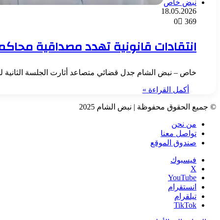
نبض خاص
18.05.2026
0
369
انتقادات قانونية تهدد مصداقية محاك
خاص – نبض الشام جدل قضائي متصاعد أثارت الجلسة الثانية 
أكمل القراءة »
© جميع الحقوق محفوظة | نبض الشام 2025
من نحن
تواصل معنا
صندوق الموقع
فيسبوك
‫X
‫YouTube
انستقرام
تيلقرام
‫TikTok