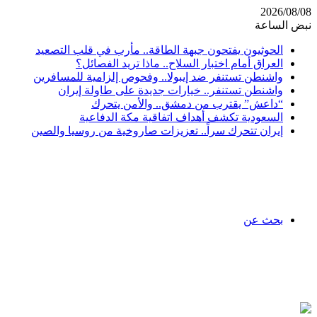
2026/08/08
نبض الساعة
الحوثيون يفتحون جبهة الطاقة.. مأرب في قلب التصعيد
العراق أمام اختبار السلاح.. ماذا تريد الفصائل؟
واشنطن تستنفر ضد إيبولا.. وفحوص إلزامية للمسافرين
واشنطن تستنفر.. خيارات جديدة على طاولة إيران
“داعش” يقترب من دمشق.. والأمن يتحرك
السعودية تكشف أهداف اتفاقية مكة الدفاعية
إيران تتحرك سراً.. تعزيزات صاروخية من روسيا والصين
بحث عن