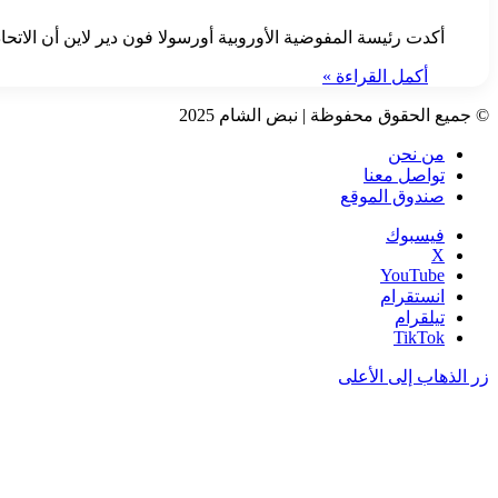
أكدت رئيسة المفوضية الأوروبية أورسولا فون دير لاين أن الات
أكمل القراءة »
© جميع الحقوق محفوظة | نبض الشام 2025
من نحن
تواصل معنا
صندوق الموقع
فيسبوك
‫X
‫YouTube
انستقرام
تيلقرام
‫TikTok
زر الذهاب إلى الأعلى