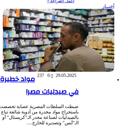
أكمل القراءة »
أخبــار
29.05.2025
0
237
مواد خطيرة
في صيدليات مصر!
ضبطت السلطات المصرية عصابة تخصصت
باستخراج مواد مخدرة من أدوية شائعة تباع
بالصيدليات لصناعة مخدر الـ”كريستال” أو
الـ”آيس” وتصديره للخارج.…