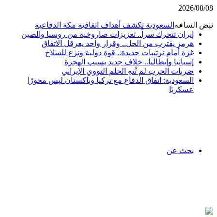
2026/08/0
بض الساعة
السعودية تكشف أهداف اتفاقية مكة الدفاعية
إيران تتحرك سراً.. تعزيزات صاروخية من روسيا والصين
هرمز يقترب من الحل.. وقرار واحد يعرقل الاتفاق
غزة أمام ترتيبات جديدة.. قوة دولية ونزع للسلاح
إسبانيا وإيطاليا.. خلاف جديد بسبب الهجرة
ضربات الحرب لم تُنهِ الحلم النووي الإيراني
السعودية: اتفاق الدفاع مع تركيا وباكستان ليس محورًا
عسكريًا
بحث عن