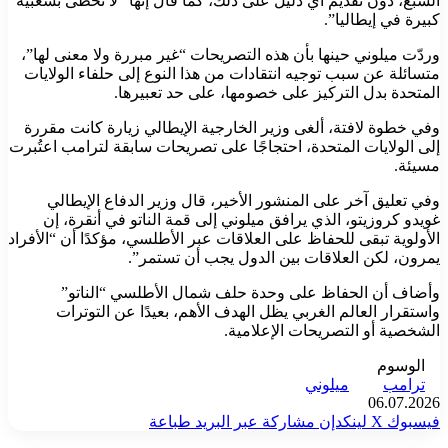
السبع، دون تقديم أي دليل على ذلك، كما قال إنها “لا تحظى بشعبية
كبيرة في إيطاليا”.
وردّت ميلوني حينها بأن هذه التصريحات “غير مبررة ولا معنى لها”،
متسائلة عن سبب توجيه انتقادات من هذا النوع إلى حلفاء الولايات
المتحدة بدل التركيز على خصومها، على حد تعبيرها.
وفي خطوة لافتة، ألغى وزير الخارجية الإيطالي زيارة كانت مقررة
إلى الولايات المتحدة، احتجاجًا على تصريحات سابقة لترامب اعتُبرت
مسيئة.
وفي تعليق آخر على المنشور الأخير، قال وزير الدفاع الإيطالي
غويدو كروزيتو، الذي يرافق ميلوني إلى قمة الناتو في أنقرة، إن
الأولوية تبقى للحفاظ على العلاقات عبر الأطلسي، مؤكدًا أن “الأفراد
يمرون، لكن العلاقات بين الدول يجب أن تستمر”.
وأضاف أن الحفاظ على وحدة حلف شمال الأطلسي “الناتو”
واستقرار العالم الغربي يظل الهدف الأهم، بعيدًا عن التوترات
الشخصية أو التصريحات الإعلامية.
الوسوم
ترامب
ميلوني
06.07.2026
فيسبوك
‫X
لينكدإن
مشاركة عبر البريد
طباعة