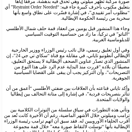
صورة مركبة تظهر ميلوني وهي تحدق فيه بدهشة، مرفقًا إياها
بتعليق مكتوب بأحرف كبيرة جاء فيه: “Restraint Order Needed” أي
“مطلوب أمر تقييدي”، في إشارة فسّرت على نطاق واسع بأنها
سخرية من رئيسة الحكومة الإيطالية.
وجاء هذا المنشور قبل يومين من انعقاد قمة حلف شمال الأطلسي
“الناتو” في تركيا، ما زاد من حساسية التوقيت السياسي
للدبلوماسية الغربية.
وفي أول تعليق رسمي، قال نائب رئيس الوزراء ووزير الخارجية
الإيطالي أنطونيو تاياني، في مقابلة مع قناة “سكاي تي جي 24″، إن
المنشور الذي تصدّر عناوين الصحف الإيطالية لا يستحق التعليق،
مضيفًا أن بلاده “قررت منذ البداية عدم الرد على هذا النوع من
التصريحات”، وأن التركيز يجب أن يبقى على القضايا السياسية
الجوهرية.
وأكد تاياني قناعته بأن العلاقات بين ضفتي الأطلسي “أعمق من أن
تتأثر بتصريحات فردية”، في إشارة إلى متانة التحالف بين إيطاليا
والولايات المتحدة.
وتأتي هذه التطورات في سياق سلسلة من التوترات الكلامية بين
ترامب وميلوني خلال الأشهر الماضية، رغم أن الأخيرة كانت تُعد من
أقرب الحلفاء الأوروبيين له. فقد سبق أن اتهم ترامب رئيسة الوزراء
الإيطالية بأنها “توسلت لالتقاط صورة معه” خلال قمة مجموعة