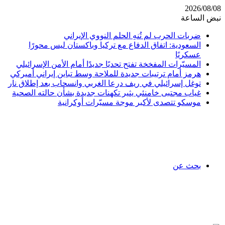
2026/08/08
نبض الساعة
ضربات الحرب لم تُنهِ الحلم النووي الإيراني
السعودية: اتفاق الدفاع مع تركيا وباكستان ليس محورًا
عسكريًا
المسيّرات المفخخة تفتح تحديًا جديدًا أمام الأمن الإسرائيلي
هرمز أمام ترتيبات جديدة للملاحة وسط تباين إيراني أميركي
توغل إسرائيلي في ريف درعا الغربي وانسحاب بعد إطلاق نار
غياب مجتبى خامنئي يثير تكهنات جديدة بشأن حالته الصحية
موسكو تتصدى لأكبر موجة مسيّرات أوكرانية
بحث عن