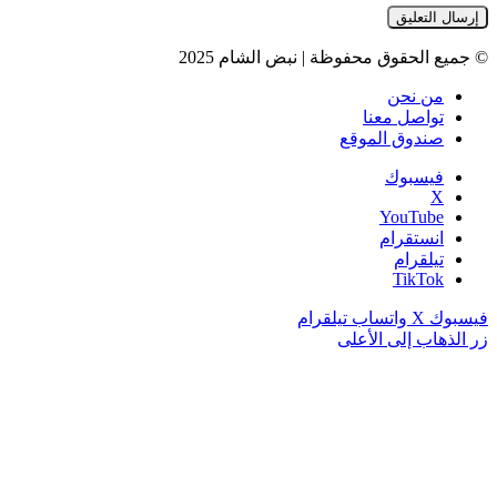
© جميع الحقوق محفوظة | نبض الشام 2025
من نحن
تواصل معنا
صندوق الموقع
فيسبوك
‫X
‫YouTube
انستقرام
تيلقرام
‫TikTok
فيسبوك
‫X
واتساب
تيلقرام
زر الذهاب إلى الأعلى