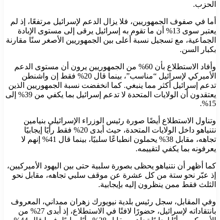
الحزب.
أما في صفوف الجمهوريين، فلا يزال الدعم لإسرائيل مرتفعًا، إذ لم
يعتبر سوى 13% أن ما تقوم به إسرائيل يرقى إلى مستوى الإبادة
الجماعية، مع تسجيل نسبة أعلى بين الجمهوريين الأصغر سنًا مقارنة
بكبار السن.
وأفاد الاستطلاع بأن 60% من الجمهوريين يرون أن مستوى الدعم
الأميركي لإسرائيل “مناسب”، بينما قال 20% فقط إن واشنطن
تدعم إسرائيل أكثر مما ينبغي. كما انخفضت نسبة الجمهوريين الذين
يعتقدون أن الولايات المتحدة لا تدعم إسرائيل بما يكفي من 39% إلى
15%.
وتناول الاستطلاع أيضًا صورة رئيس الوزراء الإسرائيلي بنيامين
نتنياهو داخل الولايات المتحدة، حيث أبدى 20% فقط رأيًا إيجابيًا
تجاهه، مقابل 38% يحملون انطباعًا سلبيًا، بينما قال 41% إنهم لا
يعرفونه بما يكفي لتقييمه.
كما أظهر أن نتنياهو يحظى بصورة سلبية حتى بين اليهود الأميركيين،
إذ عبّر نحو ستة من كل عشرة عن موقف سلبي تجاهه، مقابل نحو
الثلث فقط ممن ينظرون إليه بإيجابية.
وفي المقابل، سجل رئيس بلدية نيويورك زهران ممداني، المعروف
بانتقاداته لإسرائيل، حضورًا لافتًا في الاستطلاع، إذ أبدى 27% من