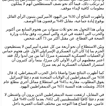
لم ترتكب ذلك، فيما أكد نحو نصف المستطلعين أنهم لا يملكون
معلومات كافية لإبداء موقف.
وأظهرت النتائج أن 30% من اليهود الأميركيين يتبنون الرأي القائل
بوقوع إبادة جماعية، مقابل 49% يرفضون هذا الوصف.
ويأتي هذا التحول بعد نحو ثلاث سنوات من هجوم السابع من أكتوبر
والحرب التي أعقبته في غزة، والتي أسفرت، وفق بيانات وزارة
الصحة في القطاع، عن مقتل أكثر من 73 ألف شخص.
وبيّن الاستطلاع أن نحو أربعة من كل عشرة أميركيين لا يستطيعون
الجزم بما إذا كان الرد العسكري الإسرائيلي الأول على هجوم حماس
أو العمليات العسكرية المستمرة مبررًا. أما بين من أبدوا رأيًا، فقد
اعتبر معظمهم أن الرد الأولي كان مبررًا، بينما رأى كثيرون أن
استمرار العمليات العسكرية لم يعد مبررًا.
كما أظهرت النتائج تغيرًا واضحًا داخل الحزب الديمقراطي، إذ قال
58% من الديمقراطيين إن الولايات المتحدة تقدم دعمًا لإسرائيل
يفوق المطلوب، مقارنة بـ45% في استطلاع مماثل أجري مطلع عام
2024. وشملت هذه النسبة 51% من الديمقراطيين اليهود.
في المقابل، ارتفعت نسبة الديمقراطيين الذين يرون أن واشنطن لا
تقدم دعمًا كافيًا للفلسطينيين إلى 62%، بعدما كانت 49% قبل
عامين، مع اتساع هذا التوجه بين مختلف الفئات العمرية داخل