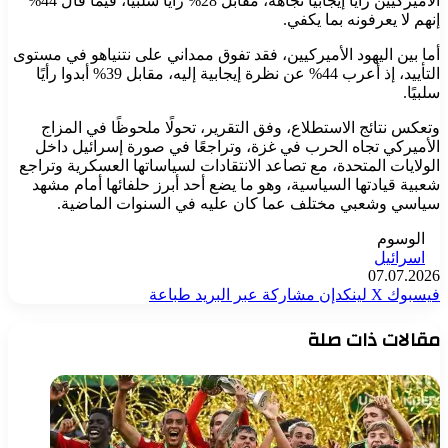
الأميركيين رأيًا إيجابيًا تجاهه، مقابل 28% رأيًا سلبيًا، فيما قال 44%
إنهم لا يعرفونه بما يكفي.
أما بين اليهود الأميركيين، فقد تفوق ممداني على نتنياهو في مستوى
التأييد، إذ أعرب 44% عن نظرة إيجابية إليه، مقابل 39% أبدوا رأيًا
سلبيًا.
وتعكس نتائج الاستطلاع، وفق التقرير، تحولًا ملحوظًا في المزاج
الأميركي تجاه الحرب في غزة، وتراجعًا في صورة إسرائيل داخل
الولايات المتحدة، مع تصاعد الانتقادات لسياساتها العسكرية وتراجع
شعبية قيادتها السياسية، وهو ما يضع أحد أبرز حلفائها أمام مشهد
سياسي وشعبي مختلف عما كان عليه في السنوات الماضية.
الوسوم
اسرائيل
07.07.2026
فيسبوك
‫X
لينكدإن
مشاركة عبر البريد
طباعة
مقالات ذات صلة