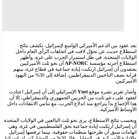
بعد عقود من الدعم الأميركي الواسع لإسرائيل، تكشف نتائج
استطلاع حديث عن تحوّل لافت في اتجاهات الرأي العام داخل
الولايات المتحدة، في ظل استمرار الحرب على غزة. وأظهر
استطلاع أجرته مؤسسة
AP-NORC
أن نحو ثلث الأميركيين
يعتقدون أن إسرائيل ارتكبت إبادة جماعية في قطاع غزة، بينهم
قرابة نصف الناخبين الديمقراطيين، إضافة إلى 30% من اليهود
الأميركيين.
وأشار تقرير نشره موقع
Ynet
الإسرائيلي إلى أن إسرائيل اعتادت
لعقود على دعم ثابت من الحزبين الجمهوري والديمقراطي، إلا أن
هذا الإجماع بدأ يتراجع منذ اندلاع الحرب، مع تنامي الانتقادات داخل
الأوساط الأميركية.
وبحسب نتائج الاستطلاع، يرى نحو ثلث البالغين في الولايات المتحدة
أن إسرائيل ارتكبت إبادة جماعية بحق الفلسطينيين في غزة، وهي
اتهامات سبق أن طرحتها منظمات حقوقية، بينما ترفضها إسرائيل
والإدارة الأميركية. في المقابل، قال 20% من المشاركين إن إسرائيل