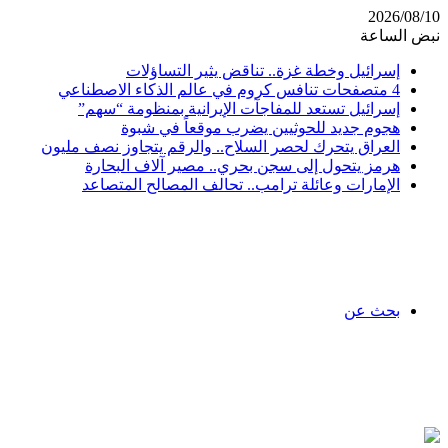
2026/08/10
نبض الساعة
إسرائيل وخطة غزة.. تناقض يثير التساؤلات
4 متصفحات تنافس كروم في عالم الذكاء الاصطناعي
إسرائيل تستعد للمفاجآت الإيرانية بمنظومة “سهم”
هجوم جديد للحوثيين يضرب موقعاً في شبوة
العراق يتحرك لحصر السلاح.. والرقم يتجاوز نصف مليون
هرمز يتحول إلى سجن بحري.. مصير آلاف البحارة
الإمارات وعائلة ترامب.. تحالف المصالح المتصاعد
بحث عن