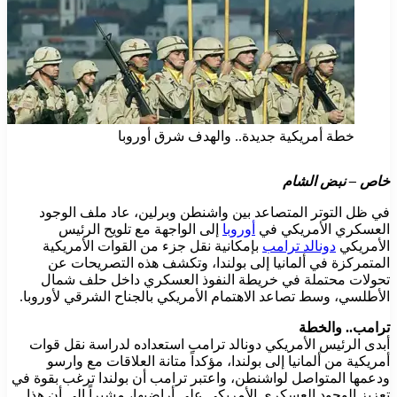
خطة أمريكية جديدة.. والهدف شرق أوروبا
خاص – نبض الشام
في ظل التوتر المتصاعد بين واشنطن وبرلين، عاد ملف الوجود
العسكري الأمريكي في
أوروبا
إلى الواجهة مع تلويح الرئيس
الأمريكي
دونالد ترامب
بإمكانية نقل جزء من القوات الأمريكية
المتمركزة في ألمانيا إلى بولندا، وتكشف هذه التصريحات عن
تحولات محتملة في خريطة النفوذ العسكري داخل حلف شمال
الأطلسي، وسط تصاعد الاهتمام الأمريكي بالجناح الشرقي لأوروبا.
ترامب.. والخطة
أبدى الرئيس الأمريكي دونالد ترامب استعداده لدراسة نقل قوات
أمريكية من ألمانيا إلى بولندا، مؤكداً متانة العلاقات مع وارسو
ودعمها المتواصل لواشنطن، واعتبر ترامب أن بولندا ترغب بقوة في
تعزيز الوجود العسكري الأمريكي على أراضيها، مشيراً إلى أن هذا