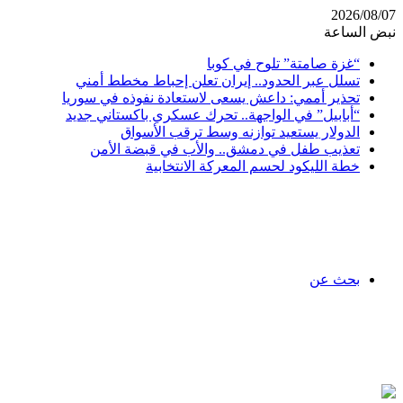
2026/08/07
نبض الساعة
“غزة صامتة” تلوح في كوبا
تسلل عبر الحدود.. إيران تعلن إحباط مخطط أمني
تحذير أممي: داعش يسعى لاستعادة نفوذه في سوريا
“أبابيل” في الواجهة.. تحرك عسكري باكستاني جديد
الدولار يستعيد توازنه وسط ترقب الأسواق
تعذيب طفل في دمشق.. والأب في قبضة الأمن
خطة الليكود لحسم المعركة الانتخابية
بحث عن