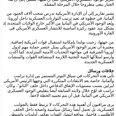
الخيار يبقى مطروحاً خلال المرحلة المقبلة.
تشير تقارير إلى أن الإدارة الأمريكية تدرس سحب آلاف الجنود من
ألمانيا، في خطوة قد تعيد ترتيب التوازنات العسكرية داخل أوروبا،
ويُعد الوجود الأمريكي في ألمانيا من الأكبر خارج الولايات المتحدة، إذ
يشكل منذ عقود ركيزة أساسية للانتشار العسكري الأمريكي في
القارة الأوروبية.
من جهتها، رحبت بولندا بإمكانية استقبال قوات أمريكية إضافية،
معتبرة أن تعزيز الوجود الأمريكي يمثل عنصر حماية مهم لدول
أوروبا الشرقية في مواجهة التحديات الأمنية المتزايدة، كما أكدت
وارسو امتلاكها البنية التحتية اللازمة لاستضافة القوات والمنشآت
العسكرية الجديدة.
خلافات ورسائل
تأتي هذه التحركات في سياق التوتر المستمر بين إدارة ترامب
وألمانيا، خاصة بعد الانتقادات المتكررة التي وجهها الرئيس الأمريكي
لبرلين بسبب مستويات الإنفاق الدفاعي داخل حلف “الناتو”، وكان
ترامب قد لوّح خلال ولايته السابقة أيضاً بتقليص الوجود العسكري
الأمريكي في ألمانيا، قبل أن يتم تجميد الخطة لاحقاً.
يرى مراقبون أن أهمية هذه التحركات لا ترتبط فقط بالجوانب
العسكرية، بل تحمل أيضاً رسائل سياسية واضحة داخل الحلف
الأطلسي، فاختيار مواقع انتشار القوات يعكس أولويات واشنطن