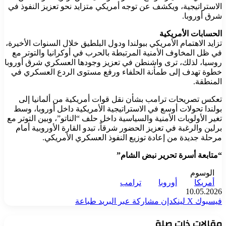
الاستراتيجية، ويكشف عن توجه أمريكي متزايد نحو تعزيز النفوذ في
شرق أوروبا.
الحسابات الأمريكية
تزايد الاهتمام الأمريكي ببولندا ودول البلطيق خلال السنوات الأخيرة،
في ظل المخاوف الأمنية المرتبطة بالحرب في أوكرانيا والتوتر مع
روسيا، لذلك، ترى واشنطن في تعزيز وجودها العسكري شرق أوروبا
خطوة تهدف إلى طمأنة الحلفاء ورفع مستوى الردع العسكري في
المنطقة.
تعكس تصريحات ترامب بشأن نقل قوات أمريكية من ألمانيا إلى
بولندا تحولات أوسع في الاستراتيجية الأمريكية داخل أوروبا، وسط
تغير الأولويات الأمنية والسياسية داخل حلف “الناتو”، وبين التوتر مع
برلين والرغبة في تعزيز الحضور شرقاً، تبدو القارة الأوروبية أمام
مرحلة جديدة من إعادة توزيع النفوذ العسكري الأمريكي.
“متابعة أسرة تحرير نبض الشام”
الوسوم
أمريكا
أوروبا
ترامب
10.05.2026
فيسبوك
‫X
لينكدإن
مشاركة عبر البريد
طباعة
مقالات ذات صلة