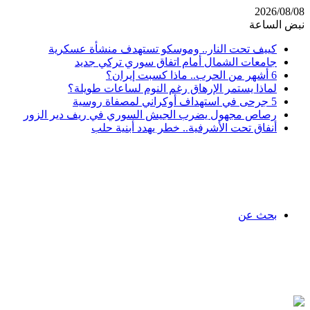
2026/08/08
نبض الساعة
كييف تحت النار.. وموسكو تستهدف منشأة عسكرية
جامعات الشمال أمام اتفاق سوري تركي جديد
6 أشهر من الحرب.. ماذا كسبت إيران؟
لماذا يستمر الإرهاق رغم النوم لساعات طويلة؟
5 جرحى في استهداف أوكراني لمصفاة روسية
رصاص مجهول يضرب الجيش السوري في ريف دير الزور
أنفاق تحت الأشرفية.. خطر يهدد أبنية حلب
بحث عن