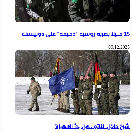
15 قتيلا بضربة روسية “دقيقة” على دونيتسك
09.12.2025
شرخ داخل الناتو.. هل بدأ الانهيار؟