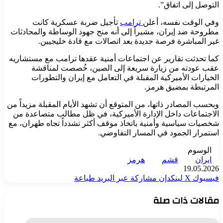
التوصل إلى اتفاق”.
وفي الوقت نفسه، أعلن
ترامب
تأجيل ضربة عسكرية كانت
مطروحة ضد إيران، مشيراً إلى أنه منح جهود الوساطة والمحادثات
غير المباشرة فرصة جديدة بعد اتصالات مع قادة خليجيين.
كما تحدثت تقارير عن اجتماعات أمنية عقدها ترامب مع مستشاريه
عقب عودته من زيارة سريعة إلى الصين، خُصصت لمناقشة
الخيارات الأميركية المقبلة في التعامل مع إيران والتطورات
المرتبطة بمضيق هرمز.
وبحسب المصادر ذاتها، من المتوقع أن تشهد الأيام المقبلة مزيداً من
الاجتماعات داخل الإدارة الأميركية، في ظل مطالب متصاعدة من
شخصيات سياسية وأمنية باتخاذ موقف أكثر تشدداً تجاه طهران، مع
استمرار الجمود في المسار التفاوضي.
الوسوم
ايران
قشم
هرمز
19.05.2026
فيسبوك
‫X
لينكدإن
مشاركة عبر البريد
طباعة
مقالات ذات صلة