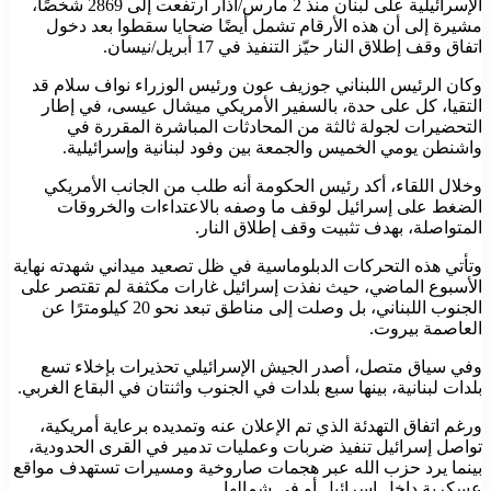
الإسرائيلية على لبنان منذ 2 مارس/آذار ارتفعت إلى 2869 شخصًا،
مشيرة إلى أن هذه الأرقام تشمل أيضًا ضحايا سقطوا بعد دخول
اتفاق وقف إطلاق النار حيّز التنفيذ في 17 أبريل/نيسان.
وكان الرئيس اللبناني جوزيف عون ورئيس الوزراء نواف سلام قد
التقيا، كل على حدة، بالسفير الأمريكي ميشال عيسى، في إطار
التحضيرات لجولة ثالثة من المحادثات المباشرة المقررة في
واشنطن يومي الخميس والجمعة بين وفود لبنانية وإسرائيلية.
وخلال اللقاء، أكد رئيس الحكومة أنه طلب من الجانب الأمريكي
الضغط على إسرائيل لوقف ما وصفه بالاعتداءات والخروقات
المتواصلة، بهدف تثبيت وقف إطلاق النار.
وتأتي هذه التحركات الدبلوماسية في ظل تصعيد ميداني شهدته نهاية
الأسبوع الماضي، حيث نفذت إسرائيل غارات مكثفة لم تقتصر على
الجنوب اللبناني، بل وصلت إلى مناطق تبعد نحو 20 كيلومترًا عن
العاصمة بيروت.
وفي سياق متصل، أصدر الجيش الإسرائيلي تحذيرات بإخلاء تسع
بلدات لبنانية، بينها سبع بلدات في الجنوب واثنتان في البقاع الغربي.
ورغم اتفاق التهدئة الذي تم الإعلان عنه وتمديده برعاية أمريكية،
تواصل إسرائيل تنفيذ ضربات وعمليات تدمير في القرى الحدودية،
بينما يرد حزب الله عبر هجمات صاروخية ومسيرات تستهدف مواقع
عسكرية داخل إسرائيل أو في شمالها.