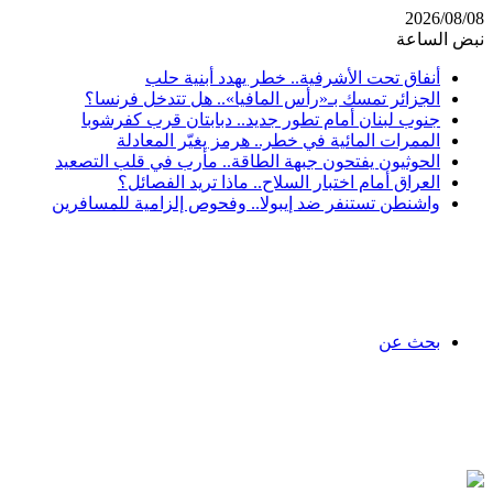
2026/08/08
نبض الساعة
أنفاق تحت الأشرفية.. خطر يهدد أبنية حلب
الجزائر تمسك بـ«رأس المافيا».. هل تتدخل فرنسا؟
جنوب لبنان أمام تطور جديد.. دبابتان قرب كفرشوبا
الممرات المائية في خطر.. هرمز يغيّر المعادلة
الحوثيون يفتحون جبهة الطاقة.. مأرب في قلب التصعيد
العراق أمام اختبار السلاح.. ماذا تريد الفصائل؟
واشنطن تستنفر ضد إيبولا.. وفحوص إلزامية للمسافرين
بحث عن