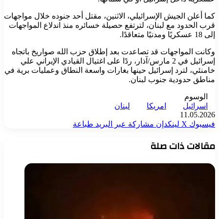
كما أعلن الجيش الإسرائيلي، الاثنين، مقتل أحد جنوده خلال مواجهات
قرب الحدود مع لبنان، لترتفع حصيلة خسائره منذ اندلاع المواجهات
إلى 18 عسكريًا ومدنيًا متعاقدًا.
وكانت المواجهات قد تصاعدت بعد إطلاق حزب الله صواريخ باتجاه
إسرائيل في 2 مارس/آذار، ردًا على اغتيال القيادي الإيراني علي
خامنئي، لترد إسرائيل حينها بغارات واسعة النطاق وعمليات برية في
مناطق حدودية جنوب لبنان.
الوسوم
اسرائيل
امريكا
لبنان
11.05.2026
فيسبوك
‫X
لينكدإن
مشاركة عبر البريد
طباعة
مقالات ذات صلة