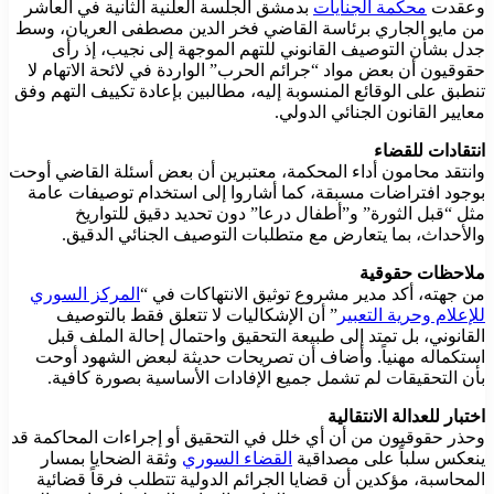
وعقدت
محكمة الجنايات
بدمشق الجلسة العلنية الثانية في العاشر
من مايو الجاري برئاسة القاضي فخر الدين مصطفى العريان، وسط
جدل بشأن التوصيف القانوني للتهم الموجهة إلى نجيب، إذ رأى
حقوقيون أن بعض مواد “جرائم الحرب” الواردة في لائحة الاتهام لا
تنطبق على الوقائع المنسوبة إليه، مطالبين بإعادة تكييف التهم وفق
معايير القانون الجنائي الدولي.
انتقادات للقضاء
وانتقد محامون أداء المحكمة، معتبرين أن بعض أسئلة القاضي أوحت
بوجود افتراضات مسبقة، كما أشاروا إلى استخدام توصيفات عامة
مثل “قبل الثورة” و”أطفال درعا” دون تحديد دقيق للتواريخ
والأحداث، بما يتعارض مع متطلبات التوصيف الجنائي الدقيق.
ملاحظات حقوقية
من جهته، أكد مدير مشروع توثيق الانتهاكات في “
المركز السوري
للإعلام وحرية التعبير
” أن الإشكاليات لا تتعلق فقط بالتوصيف
القانوني، بل تمتد إلى طبيعة التحقيق واحتمال إحالة الملف قبل
استكماله مهنياً. وأضاف أن تصريحات حديثة لبعض الشهود أوحت
بأن التحقيقات لم تشمل جميع الإفادات الأساسية بصورة كافية.
اختبار للعدالة الانتقالية
وحذر حقوقيون من أن أي خلل في التحقيق أو إجراءات المحاكمة قد
ينعكس سلباً على مصداقية
القضاء السوري
وثقة الضحايا بمسار
المحاسبة، مؤكدين أن قضايا الجرائم الدولية تتطلب فرقاً قضائية