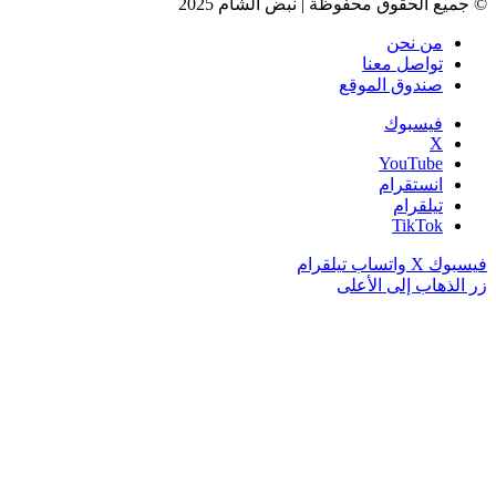
© جميع الحقوق محفوظة | نبض الشام 2025
من نحن
تواصل معنا
صندوق الموقع
فيسبوك
‫X
‫YouTube
انستقرام
تيلقرام
‫TikTok
فيسبوك
‫X
واتساب
تيلقرام
زر الذهاب إلى الأعلى