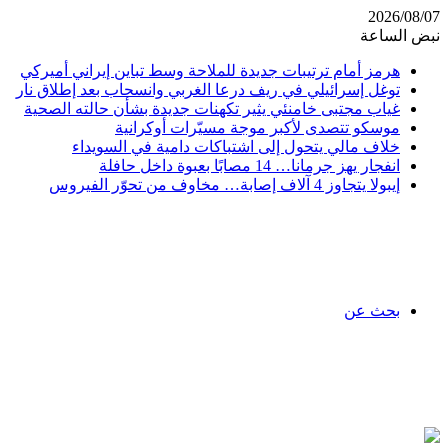
2026/08/07
نبض الساعة
هرمز أمام ترتيبات جديدة للملاحة وسط تباين إيراني أميركي
توغل إسرائيلي في ريف درعا الغربي وانسحاب بعد إطلاق نار
غياب مجتبى خامنئي يثير تكهنات جديدة بشأن حالته الصحية
موسكو تتصدى لأكبر موجة مسيّرات أوكرانية
خلاف مالي يتحول إلى اشتباكات دامية في السويداء
انفجار يهز جرمانا… 14 مصابًا بعبوة داخل حافلة
إيبولا يتجاوز 4 آلاف إصابة… مخاوف من تحوّر الفيروس
بحث عن