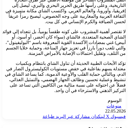
التاريخية، وعلى رأسها طريق الحرير البحري والبري، ليصل إلى
إفريقيا، وأوروبا، والعالم العربي. واكتسب الشاي مكانة متميزة في
الثقافة العربية والمغاربية على وجه الخصوص، ليصبح رمزاً عريقاً
لحسن الضيافة والكرم الإنساني في كل بيت.
لا تقتصر أهمية المشروب على كونه طقساً يومياً، بل تتعداه إلى فوائد
الشاي الصحية المتعددة، فالشاي (سواء كان أخضر، أو أسود، أو
أبيض) غني بمضادات الأكسدة القوية المعروفة باسم “البوليفينول”،
والتي تلعب دوراً بارزاً في تعزيز جهاز المناعة، وحماية خلايا الجسم
من التلف، وتقليل احتمالات الإصابة بالأمراض المزمنة.
تؤكد الأبحاث الطبية الحديثة أن تناول الشاي بانتظام وبكميات
معتدلة يسهم بفاعلية في خفض مستويات الكوليسترول الضار في
الدم، وبالتالي حماية القلب والأوعية الدموية، كما يساعد الشاي في
تنشيط وعملية تحسين وظائف الجهاز الهضمي، والتمثيل الغذائي،
فضلاً عن احتوائه على نسبة مثالية من الكافيين التي تساعد على
التركيز الذهني والاسترخاء في آن واحد.
الوسوم
منوعات
22.05.2026
فيسبوك
‫X
لينكدإن
مشاركة عبر البريد
طباعة