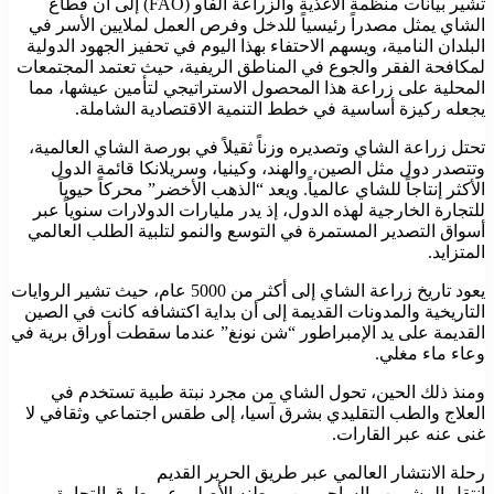
تشير بيانات منظمة الأغذية والزراعة الفاو (FAO) إلى أن قطاع
الشاي يمثل مصدراً رئيسياً للدخل وفرص العمل لملايين الأسر في
البلدان النامية، ويسهم الاحتفاء بهذا اليوم في تحفيز الجهود الدولية
لمكافحة الفقر والجوع في المناطق الريفية، حيث تعتمد المجتمعات
المحلية على زراعة هذا المحصول الاستراتيجي لتأمين عيشها، مما
يجعله ركيزة أساسية في خطط التنمية الاقتصادية الشاملة.
تحتل زراعة الشاي وتصديره وزناً ثقيلاً في بورصة الشاي العالمية،
وتتصدر دول مثل الصين، والهند، وكينيا، وسريلانكا قائمة الدول
الأكثر إنتاجاً للشاي عالمياً. ويعد “الذهب الأخضر” محركاً حيوياً
للتجارة الخارجية لهذه الدول، إذ يدر مليارات الدولارات سنوياً عبر
أسواق التصدير المستمرة في التوسع والنمو لتلبية الطلب العالمي
المتزايد.
يعود تاريخ زراعة الشاي إلى أكثر من 5000 عام، حيث تشير الروايات
التاريخية والمدونات القديمة إلى أن بداية اكتشافه كانت في الصين
القديمة على يد الإمبراطور “شن نونغ” عندما سقطت أوراق برية في
وعاء ماء مغلي.
ومنذ ذلك الحين، تحول الشاي من مجرد نبتة طبية تستخدم في
العلاج والطب التقليدي بشرق آسيا، إلى طقس اجتماعي وثقافي لا
غنى عنه عبر القارات.
رحلة الانتشار العالمي عبر طريق الحرير القديم
انتقل المشروب الساحر من موطنه الأصلي عبر طرق التجارة