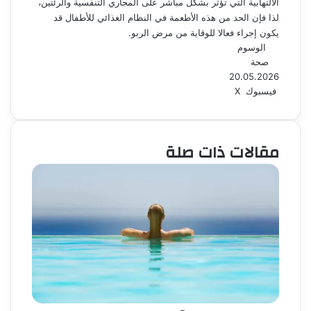
الالتهابية التي تؤثر بشكل مباشر على المجاري التنفسية والرئتين،
لذا فإن الحد من هذه الأطعمة في النظام الغذائي للأطفال قد
يكون إجراء فعالا للوقاية من مرض الربو.
الوسوم
صحة
20.05.2026
فيسبوك
‫X
ل
م
ط
ي
ب
ش
ن
ا
ا
ك
ر
ع
مقالات ذات صلة
د
ك
ة
إ
ة
ن
ع
ب
ر
ا
ل
ب
ر
ي
د