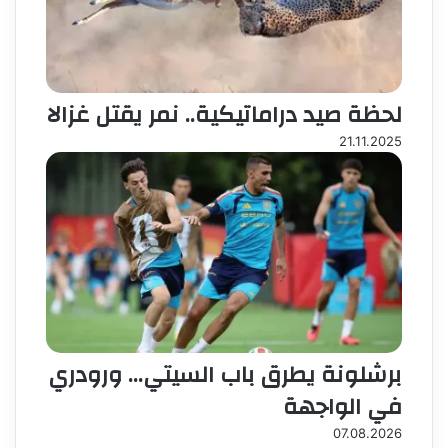
لحظة صيد دراماتيكية.. نمر يقتل غزالا
21.11.2025
برشلونة يطرق باب السيتي… ورودري
في الواجهة
07.08.2026