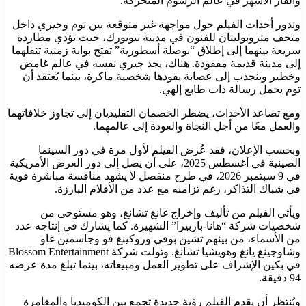
والفأر الأشهر في عالم الرسوم المتحركة.
وتدور أحداث الفيلم حول مواجهة غير متوقعة بين توم وجيري داخل
متحف متروبوليتان للفنون في مدينة نيويورك، حيث تؤدي مطاردة
سريعة بينهما إلى إطلاق “بوصلة أسطورية” تفتح بوابة زمنية تنقلهما
إلى مدينة قديمة مفقودة. هناك، يجد جيري نفسه في عالم غامض
وخطير وينجذب إلى عصابة يقودها شخصية ماكرة، بينما يُعتقد أن
توم يحمل رسالة ذات طابع إلهي.
ومع تصاعد الأحداث، يضطر الخصمان التقليديان إلى تجاوز خلافاتهما
والعمل معًا من أجل النجاة والعودة إلى عالمهما.
وبحسب الإعلان، فقد عُرض الفيلم لأول مرة في دور السينما
الصينية في أغسطس 2025، على أن يصل إلى دور العرض الأمريكية
في 9 سبتمبر 2026، في طرح منفصل لا يشهد منافسة مباشرة قوية
في شباك التذاكر، رغم تزامنه مع عدد من الأفلام البارزة.
ويأتي الفيلم من تأليف وإخراج غانغ تشانغ، وهو مستوحى من
شخصيات شركة “هانا-باربيرا” الشهيرة. كما يشارك في إنتاجه عدد
من الأسماء، من بينهم تشين بوفي وروكينغ فو وجاسمين غاو
وشاوجينغ يانغ وهويشيا تشانغ. وتولت شركة Blossom Entertainment
في بكين الإشراف على تطوير العمل ومبيعاته، بينما تبلغ مدة عرضه
94 دقيقة.
ويُنتظر أن يقدم الفيلم رؤية جديدة تجمع بين الكوميديا والمغامرة