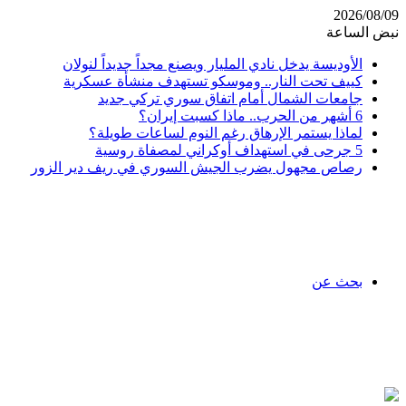
2026/08/09
نبض الساعة
الأوديسة يدخل نادي المليار ويصنع مجداً جديداً لنولان
كييف تحت النار.. وموسكو تستهدف منشأة عسكرية
جامعات الشمال أمام اتفاق سوري تركي جديد
6 أشهر من الحرب.. ماذا كسبت إيران؟
لماذا يستمر الإرهاق رغم النوم لساعات طويلة؟
5 جرحى في استهداف أوكراني لمصفاة روسية
رصاص مجهول يضرب الجيش السوري في ريف دير الزور
بحث عن