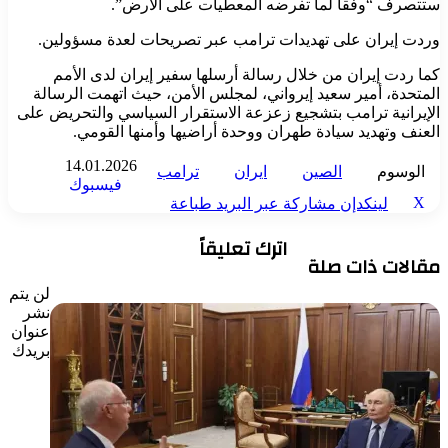
ستتصرف “وفقاً لما تفرضه المعطيات على الأرض”.
وردت إيران على تهديدات ترامب عبر تصريحات لعدة مسؤولين.
كما ردت إيران من خلال رسالة أرسلها سفير إيران لدى الأمم
المتحدة، أمير سعيد إيرواني، لمجلس الأمن، حيث اتهمت الرسالة
الإيرانية ترامب بتشجيع زعزعة الاستقرار السياسي والتحريض على
العنف وتهديد سيادة طهران ووحدة أراضيها وأمنها القومي.
14.01.2026
الوسوم
الصين
ايران
ترامب
فيسبوك
‫X
لينكدإن
مشاركة عبر البريد
طباعة
اترك تعليقاً
مقالات ذات صلة
لن يتم
نشر
عنوان
بريدك