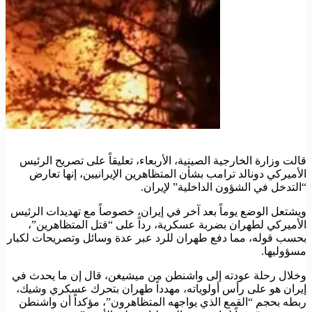
قالت وزارة الخارجية الصينية، الأربعاء، تعليقاً على تصريح الرئيس
الأميركي دونالد ترامب بشأن المتظاهرين الإيرانيين، إنها تعارض
“التدخل في الشؤون الداخلية” لإيران.
ويشتعل الوضع يوماً بعد آخر في إيران، خصوصاً مع تهديدات الرئيس
الأميركي لطهران بضربة عسكرية، رداً على “قتل المتظاهرين”،
بحسب قوله، مما دفع طهران للرد عبر عدة وسائل وتصريحات لكبار
مسؤوليها.
وخلال رحلة عودته إلى واشنطن من ميشيغن، قال إن ما يحدث في
إيران هو على رأس أولوياته، مهدداً طهران بتحرك عسكري وشيك،
ربطه بحجم “القمع الذي يواجهه المتظاهرون”، مؤكداً أن واشنطن