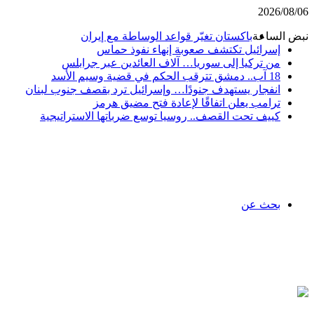
2026/08/06
نبض الساعة
باكستان تغيّر قواعد الوساطة مع إيران
إسرائيل تكتشف صعوبة إنهاء نفوذ حماس
من تركيا إلى سوريا… آلاف العائدين عبر جرابلس
18 آب.. دمشق تترقب الحكم في قضية وسيم الأسد
انفجار يستهدف جنودًا… وإسرائيل ترد بقصف جنوب لبنان
ترامب يعلن اتفاقًا لإعادة فتح مضيق هرمز
كييف تحت القصف.. روسيا توسع ضرباتها الاستراتيجية
بحث عن