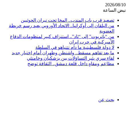
2026/08/10
نبض الساعة
تصعيد قرب باب المندب.. المخا تحت نيران الحوثيين
من البلقان إلى أوكرانيا.. الاتحاد الأوروبي يعيد رسم خريطة
العضوية
من “باتريوت” إلى “ثاد”.. استنزاف كبير لمنظومات الدفاع
الأميركية في حرب إيران
لا دولة فلسطينية ما دام نتنياهو في السلطة
ما بعد تفاهم مسقط.. واشنطن وطهران أمام اختبار جديد
لقاء سري يثير التساؤلات بين بزشكيان وخامنئي
مطاعم ومقاهٍ داخل قلعة دمشق.. الثقافة توضح
بحث عن