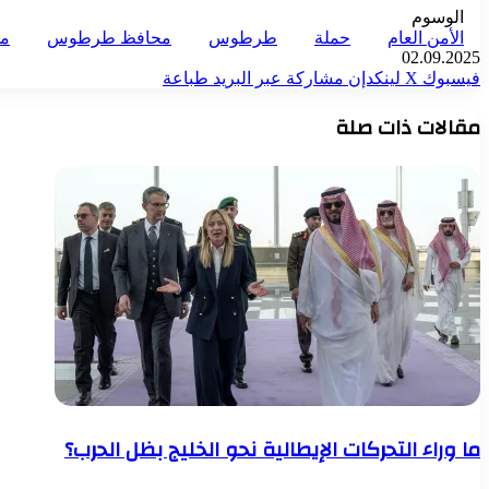
الوسوم
الأمن العام
حملة
طرطوس
محافظ طرطوس
مد
02.09.2025
فيسبوك
‫X
لينكدإن
مشاركة عبر البريد
طباعة
مقالات ذات صلة
ما وراء التحركات الإيطالية نحو الخليج بظل الحرب؟