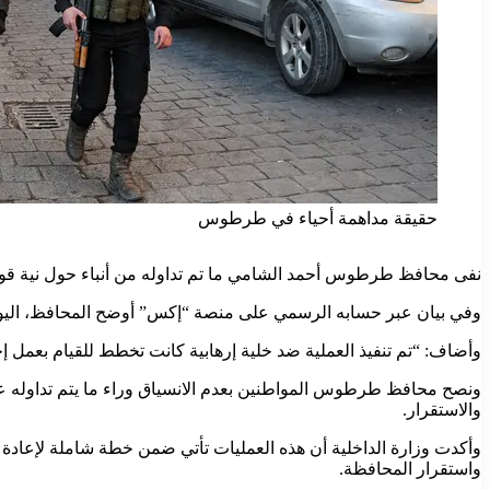
حقيقة مداهمة أحياء في طرطوس
نفى محافظ طرطوس أحمد الشامي ما تم تداوله من أنباء حول نية قوى ا
وفي بيان عبر حسابه الرسمي على منصة “إكس” أوضح المحافظ، اليوم 2 أيلول، أن العملية الأمنية التي جرت قبل يومين كانت عملية محدودة ومستهدفة، استندت إلى معلومات استخباراتية 
وأضاف: “تم تنفيذ العملية ضد خلية إرهابية كانت تخطط للقيام بعمل 
ونصح محافظ طرطوس المواطنين بعدم الانسياق وراء ما يتم تداوله عل
والاستقرار.
وأكدت وزارة الداخلية أن هذه العمليات تأتي ضمن خطة شاملة لإعادة 
واستقرار المحافظة.