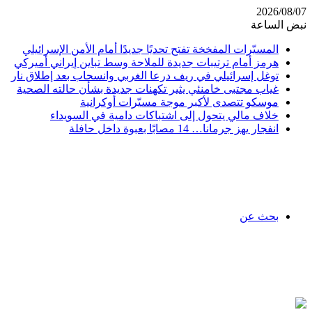
2026/08/07
نبض الساعة
المسيّرات المفخخة تفتح تحديًا جديدًا أمام الأمن الإسرائيلي
هرمز أمام ترتيبات جديدة للملاحة وسط تباين إيراني أميركي
توغل إسرائيلي في ريف درعا الغربي وانسحاب بعد إطلاق نار
غياب مجتبى خامنئي يثير تكهنات جديدة بشأن حالته الصحية
موسكو تتصدى لأكبر موجة مسيّرات أوكرانية
خلاف مالي يتحول إلى اشتباكات دامية في السويداء
انفجار يهز جرمانا… 14 مصابًا بعبوة داخل حافلة
بحث عن