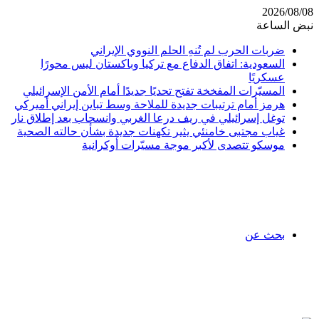
2026/08/08
نبض الساعة
ضربات الحرب لم تُنهِ الحلم النووي الإيراني
السعودية: اتفاق الدفاع مع تركيا وباكستان ليس محورًا
عسكريًا
المسيّرات المفخخة تفتح تحديًا جديدًا أمام الأمن الإسرائيلي
هرمز أمام ترتيبات جديدة للملاحة وسط تباين إيراني أميركي
توغل إسرائيلي في ريف درعا الغربي وانسحاب بعد إطلاق نار
غياب مجتبى خامنئي يثير تكهنات جديدة بشأن حالته الصحية
موسكو تتصدى لأكبر موجة مسيّرات أوكرانية
بحث عن