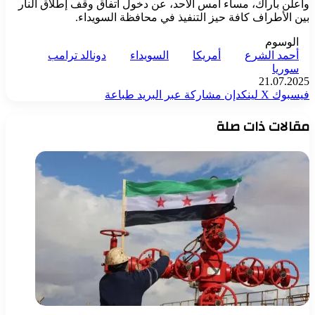
وأعلن باراك، مساء أمس الأحد، عن دخول اتفاق وقف إطلاق النار
بين الأطراف كافة حيز التنفيذ في محافظة السويداء.
الوسوم
أحمد الشرع
أمريكا
السويداء
دونالد ترامب
سوريا
21.07.2025
فيسبوك
‫X
لينكدإن
مشاركة عبر البريد
طباعة
مقالات ذات صلة