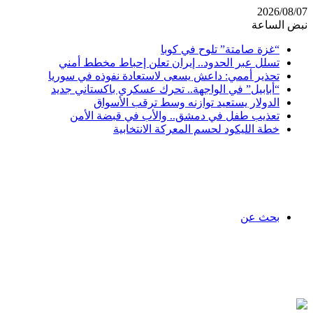
2026/08/07
نبض الساعة
“غزة صامتة” تلوح في كوبا
تسلل عبر الحدود.. إيران تعلن إحباط مخطط أمني
تحذير أممي: داعش يسعى لاستعادة نفوذه في سوريا
“أبابيل” في الواجهة.. تحرك عسكري باكستاني جديد
الدولار يستعيد توازنه وسط ترقب الأسواق
تعذيب طفل في دمشق.. والأب في قبضة الأمن
خطة الليكود لحسم المعركة الانتخابية
بحث عن