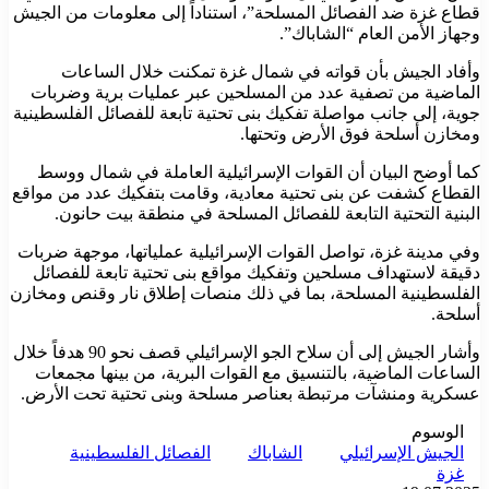
قطاع غزة ضد الفصائل المسلحة”، استناداً إلى معلومات من الجيش
وجهاز الأمن العام “الشاباك”.
وأفاد الجيش بأن قواته في شمال غزة تمكنت خلال الساعات
الماضية من تصفية عدد من المسلحين عبر عمليات برية وضربات
جوية، إلى جانب مواصلة تفكيك بنى تحتية تابعة للفصائل الفلسطينية
ومخازن أسلحة فوق الأرض وتحتها.
كما أوضح البيان أن القوات الإسرائيلية العاملة في شمال ووسط
القطاع كشفت عن بنى تحتية معادية، وقامت بتفكيك عدد من مواقع
البنية التحتية التابعة للفصائل المسلحة في منطقة بيت حانون.
وفي مدينة غزة، تواصل القوات الإسرائيلية عملياتها، موجهة ضربات
دقيقة لاستهداف مسلحين وتفكيك مواقع بنى تحتية تابعة للفصائل
الفلسطينية المسلحة، بما في ذلك منصات إطلاق نار وقنص ومخازن
أسلحة.
وأشار الجيش إلى أن سلاح الجو الإسرائيلي قصف نحو 90 هدفاً خلال
الساعات الماضية، بالتنسيق مع القوات البرية، من بينها مجمعات
عسكرية ومنشآت مرتبطة بعناصر مسلحة وبنى تحتية تحت الأرض.
الوسوم
الجيش الإسرائيلي
الشاباك
الفصائل الفلسطينية
غزة