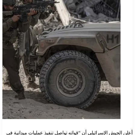
أعلن الجيش الإسرائيلي أن “قواته تواصل تنفيذ عمليات ميدانية في